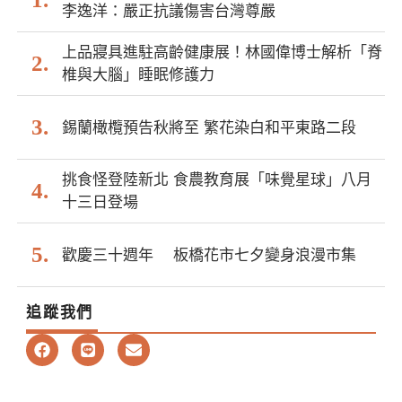
李逸洋：嚴正抗議傷害台灣尊嚴
上品寢具進駐高齡健康展！林國偉博士解析「脊
椎與大腦」睡眠修護力
錫蘭橄欖預告秋將至 繁花染白和平東路二段
挑食怪登陸新北 食農教育展「味覺星球」八月
十三日登場
歡慶三十週年 板橋花市七夕變身浪漫市集
追蹤我們
F
L
E
a
i
n
c
n
v
e
e
e