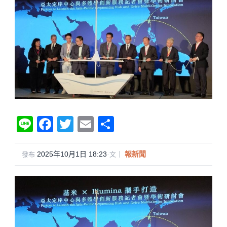
Li
F
T
E
分
n
a
wi
m
享
e
c
tt
ail
2025年10月1日 18:23
·
報新聞
發布
文｜
e
er
b
o
o