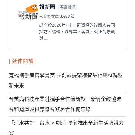
報新聞
媒體聯播
已發表文章
3,683
篇
成立於2020年· 由一群資深的媒體人共同
採訪、編輯，以專業、客觀、公正的原則
與…
| 延伸閱讀 |
寬橋攜手產官學菁英 共創數據架構智慧化與AI轉型
新未來
台美高科技產業鏈攜手合作締新猷 新竹企經協進
會和鳳凰城供應協會簽署合作備忘錄
「淨水共好」台水 × 創淨 聯名推出全新生活防護方
案