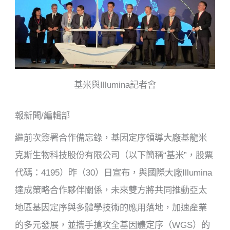
k
基米與Illumina記者會
報新聞/編輯部
繼前次簽署合作備忘錄，基因定序領導大廠基龍米
克斯生物科技股份有限公司（以下簡稱“基米”，股票
代碼：4195）昨（30）日宣布，與國際大廠Illumina
達成策略合作夥伴關係，未來雙方將共同推動亞太
地區基因定序與多體學技術的應用落地，加速產業
的多元發展，並攜手搶攻全基因體定序（WGS）的