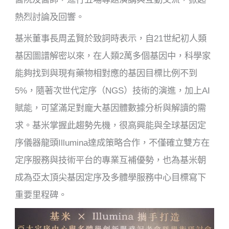
熱烈討論及回響。
基米董事長周孟賢於致詞時表示，自21世紀初人類
基因圖譜解密以來，在人類2萬多個基因中，科學家
能夠找到與現有藥物相對應的基因目標比例不到
5%，隨著次世代定序（NGS）技術的演進，加上AI
賦能，可望滿足對龐大基因體數據分析與解讀的需
求。基米掌握此趨勢先機，很高興能與全球基因定
序儀器龍頭Illumina達成策略合作，不僅確立雙方在
定序服務與技術平台的專業互補優勢，也為基米朝
成為亞太頂尖基因定序及多體學服務中心目標寫下
重要里程碑。