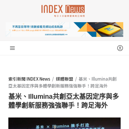
跳
至
主
要
內
容
索引新聞 INDEX News
/
媒體聯盟
/
基米、Illumina共創
亞太基因定序與多體學創新服務強強聯手！跨足海外
基米、Illumina共創亞太基因定序與多
體學創新服務強強聯手！跨足海外