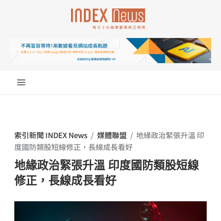
跳
至
主
要
內
容
索引新聞 INDEX News
/
媒體聯盟
/
地緣政治緊張升溫 印
度國防類股短線修正，長線成長看好
地緣政治緊張升溫 印度國防類股短線
修正，長線成長看好