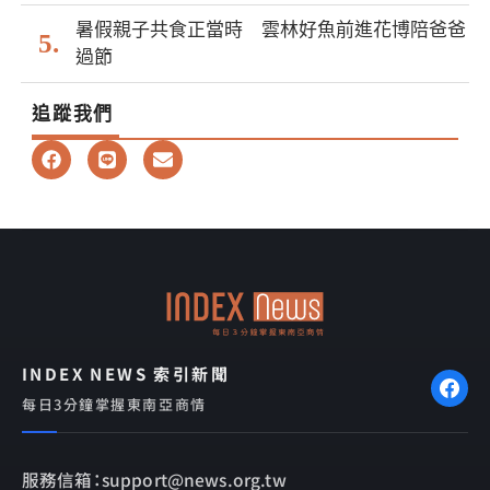
暑假親子共食正當時 雲林好魚前進花博陪爸爸
過節
追蹤我們
F
L
E
a
i
n
c
n
v
e
e
e
b
l
o
o
o
p
k
e
INDEX NEWS 索引新聞
每日3分鐘掌握東南亞商情
服務信箱：support@news.org.tw