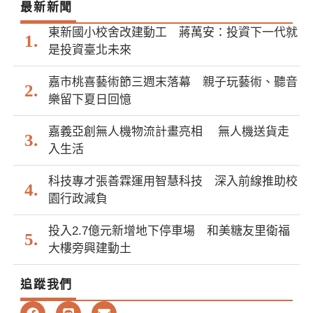
最新新聞
東新國小校舍改建動工 蔣萬安：投資下一代就
是投資臺北未來
嘉市桃喜藝術節三週末落幕 親子玩藝術、聽音
樂留下夏日回憶
嘉義亞創無人機物流計畫亮相 無人機送貨走
入生活
科技專才張善霖運用智慧科技 深入前線推助校
園行政減負
投入2.7億元新增地下停車場 和美糖友里衛福
大樓旁興建動土
追蹤我們
F
L
E