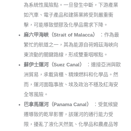
為系統性風險點。一旦發生中斷，下游產業
如汽車、電子產品和建築業將受到嚴重衝
擊，可能導致塑膠及化學品需求下降。
麻六甲海峽（Strait of Malacca）
：作為最
繁忙的航道之一，其為能源自荷姆茲海峽向
東流動的關鍵路線，形成雙重咽喉點。
蘇伊士運河（Suez Canal）
：連接亞洲與歐
洲貿易，承載貨櫃、精煉燃料和化學品。然
而，運河面臨事故、埃及政治不穩及紅海安
全等風險。
巴拿馬運河（Panama Canal）
：受氣候變
遷導致的乾旱影響，該運河的通行能力受
限，擾亂了液化天然氣、化學品和農產品等