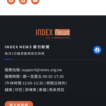
a
i
n
c
n
v
e
e
e
b
l
o
o
o
p
k
e
INDEX NEWS 索引新聞
每日3分鐘掌握東南亞商情
服務信箱：support@news.org.tw
服務時間： 週一至週五 09:30-17:30
(午休時間 12:00-13:30 / 例假日除外)
越南 | 印尼 | 菲律賓 | 泰國 | 馬來西亞
越文新聞網