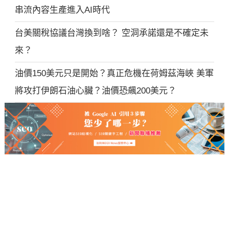
串流內容生產進入AI時代
台美關稅協議台灣換到啥？ 空洞承諾還是不確定未
來？
油價150美元只是開始？真正危機在荷姆茲海峽 美軍
將攻打伊朗石油心臟？油價恐飆200美元？