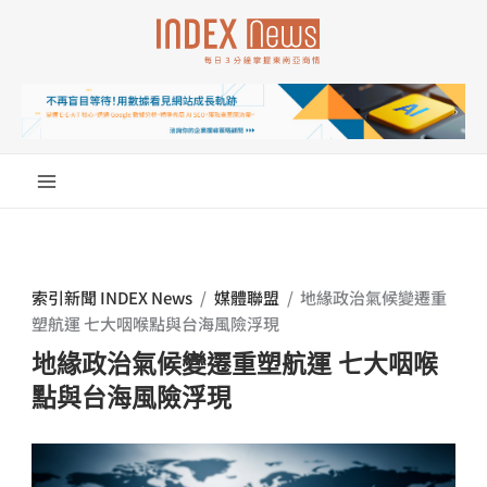
跳
至
主
要
內
容
索引新聞 INDEX News
/
媒體聯盟
/
地緣政治氣候變遷重
塑航運 七大咽喉點與台海風險浮現
地緣政治氣候變遷重塑航運 七大咽喉
點與台海風險浮現