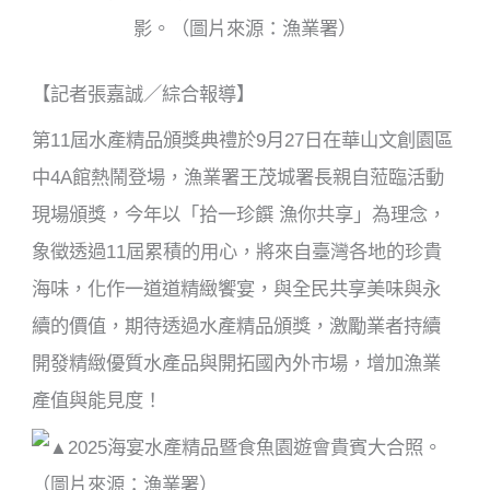
k
影。（圖片來源：漁業署）
【記者張嘉誠／綜合報導】
第11屆水產精品頒獎典禮於9月27日在華山文創園區
中4A館熱鬧登場，漁業署王茂城署長親自蒞臨活動
現場頒獎，今年以「拾一珍饌 漁你共享」為理念，
象徵透過11屆累積的用心，將來自臺灣各地的珍貴
海味，化作一道道精緻饗宴，與全民共享美味與永
續的價值，期待透過水產精品頒獎，激勵業者持續
開發精緻優質水產品與開拓國內外市場，增加漁業
產值與能見度！