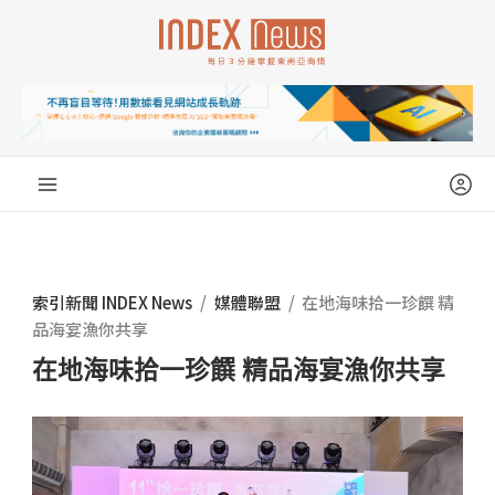
跳
至
主
要
內
容
索引新聞 INDEX News
/
媒體聯盟
/
在地海味拾一珍饌 精
品海宴漁你共享
在地海味拾一珍饌 精品海宴漁你共享