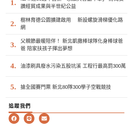
讚經貿成果與半世紀公益
樹林育德公園擴建啟用 新設螺旋滑梯優化路
網
父親節最暖陪伴！ 新北凱撒棒球隊化身棒球爸
爸 陪家扶孩子揮出夢想
油漆刷具廢水污染五股坑溪 工程行最高罰300萬
搶全國賽門票 新北80隊300學子空戰競技
追蹤我們
F
L
E
a
i
n
c
n
v
e
e
e