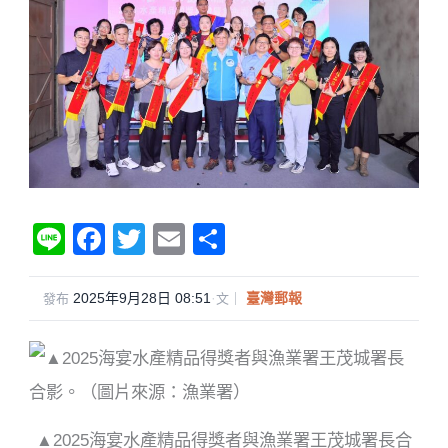
Li
F
T
E
分
n
a
wi
m
享
e
c
tt
ail
2025年9月28日 08:51
·
臺灣郵報
發布
文｜
e
er
b
o
o
▲2025海宴水產精品得獎者與漁業署王茂城署長合