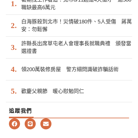
職缺最高6萬元
白海豚殺到北市！災情破180件、5人受傷 蔣萬
安：勿鬆懈
許縣長出席草屯老人會理事長就職典禮 頒發當
選證書
領200萬裝修房屋 警方細問識破詐騙話術
歡慶父親節 暖心慰勉同仁
追蹤我們
F
L
E
a
i
n
c
n
v
e
e
e