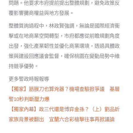
問題。他要求市府提前提出整體規劃，避免政策反
覆影響攤商權益與地方發展。
整體質詢過程中，林政賢強調，無論是國際經濟衝
擊或在地商業空間轉型，市府都應從前瞻規劃角度
出發，強化產業韌性並優化商業環境，透過具體政
策與建設回應議會監督，確保桃園在變動局勢中維
持競爭優勢。
更多警政時報報導
【獨家】筋膜刀也算兇器？機場查驗掀爭議 基層
警10秒判斷壓力爆
【獨家內幕】政三代還是博弈金孫？（上）劉品妡
家族背景被翻出 宜蘭六合彩槍擊往事再掀議論