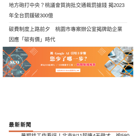
地方砲打中央？桃議會質詢批交通裁罰搶錢 揭2023
年全台罰鍰破300億
碳費制度上路前夕 桃園市專案辦公室揭牌助企業
因應「碳有價」時代
最新新聞
暑期找工作看這！北市8/11起連4天徵才 逾580