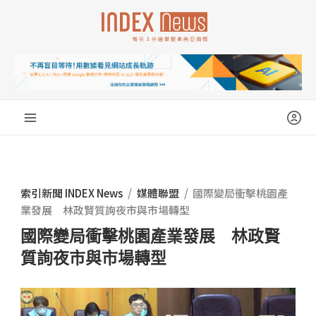
跳
至
主
要
內
容
索引新聞 INDEX News
/
媒體聯盟
/
國際變局衝擊桃園產
業發展 林政賢質詢夜市與市場轉型
國際變局衝擊桃園產業發展 林政賢
質詢夜市與市場轉型