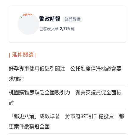
警政時報
媒體聯播
已發表文章
2,775
篇
| 延伸閱讀 |
好孕專車使用低迷引關注 公托進度停滯桃議會要
求檢討
桃園購物節缺乏全國吸引力 謝美英議員促全面檢
討
「都更八箭」成效卓著 蔣市府3年引千億投資 都
更案件數稱冠全國