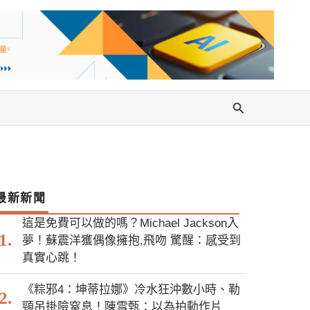
搜
尋
最新新聞
這是免費可以做的嗎？Michael Jackson入
夢！蘇震洋獲偶像擁抱,飛吻 驚醒：感受到
真實心跳！
《粽邪4：坤蒂拉娜》冷水狂沖數小時、勒
頸吊掛險窒息！陳雪甄：以為拍動作片