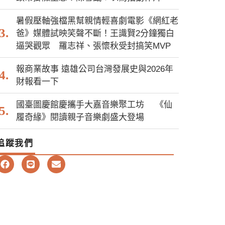
暑假壓軸強檔黑幫親情輕喜劇電影《網紅老
爸》媒體試映笑聲不斷！王識賢2分鐘獨白
逼哭觀眾 羅志祥、張懷秋受封搞笑MVP
報商業故事 遠雄公司台灣發展史與2026年
財報看一下
國臺圖慶館慶攜手大嘉音樂聚工坊 《仙
履奇緣》閱讀親子音樂劇盛大登場
追蹤我們
F
L
E
a
i
n
c
n
v
e
e
e
b
l
o
o
o
p
k
e