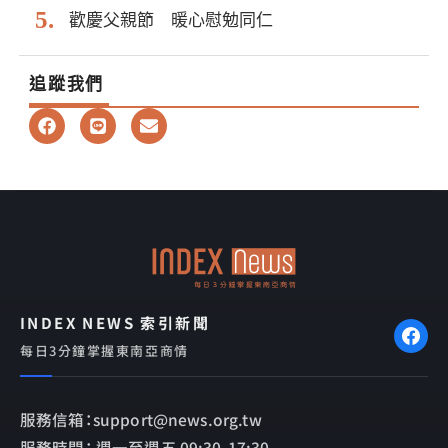
歡慶父親節 暖心慰勉同仁
追蹤我們
F
L
E
a
i
n
c
n
v
e
e
e
b
l
o
o
o
p
k
e
INDEX NEWS 索引新聞
每日3分鐘掌握東南亞商情
服務信箱：support@news.org.tw
服務時間： 週一至週五 09:30-17:30