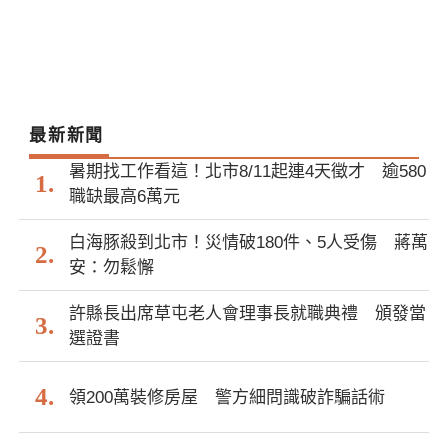
最新新聞
暑期找工作看這！北市8/11起連4天徵才 逾580
職缺最高6萬元
白海豚殺到北市！災情破180件、5人受傷 蔣萬
安：勿鬆懈
許縣長出席草屯老人會理事長就職典禮 頒發當
選證書
領200萬裝修房屋 警方細問識破詐騙話術