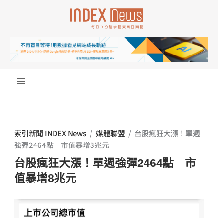
跳
至
主
要
內
容
索引新聞 INDEX News
/
媒體聯盟
/
台股瘋狂大漲！單週
強彈2464點 市值暴增8兆元
台股瘋狂大漲！單週強彈2464點 市
值暴增8兆元