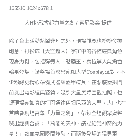
大H挑戰拔起力量之劍 / 索尼影業 提供
除了台上活動熱鬧非凡之外，現場觀眾也紛紛發揮
創意，打扮成【太空超人】宇宙中的各種經典角色
現身力挺，包括彈簧人、骷髏王、泰拉等人氣角色
輪番登場，讓整場首映會宛如大型Cosplay派對。不
少粉絲更精心準備武器與盔甲道具，在骷髏堡拱門
前擺出電影經典姿勢，吸引大量民眾圍觀拍照，也
讓現場宛如真的打開通往伊坦尼亞的大門。大H也在
首映會現場高舉「力量之劍」，帶領全場觀眾齊聲
喊出經典台詞：「萬能的天神，請賜給我神奇的力
量！」熱血氛圍瞬間炸裂，而隨後登場的猛男軍