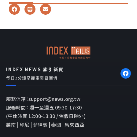
F
L
E
a
i
n
c
n
v
e
e
e
b
l
o
o
o
p
k
e
INDEX NEWS 索引新聞
每日3分鐘掌握東南亞商情
服務信箱：support@news.org.tw
服務時間： 週一至週五 09:30-17:30
(午休時間 12:00-13:30 / 例假日除外)
越南 | 印尼 | 菲律賓 | 泰國 | 馬來西亞