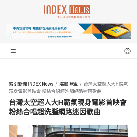
跳
至
主
要
內
容
索引新聞 INDEX News
/
媒體聯盟
/
台灣太空超人大H霸氣
現身電影首映會 粉絲合唱超洗腦網路迷因歌曲
台灣太空超人大H霸氣現身電影首映會
粉絲合唱超洗腦網路迷因歌曲