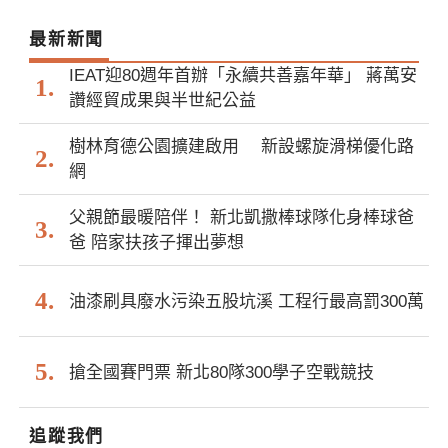
最新新聞
IEAT迎80週年首辦「永續共善嘉年華」 蔣萬安
讚經貿成果與半世紀公益
樹林育德公園擴建啟用 新設螺旋滑梯優化路
網
父親節最暖陪伴！ 新北凱撒棒球隊化身棒球爸
爸 陪家扶孩子揮出夢想
油漆刷具廢水污染五股坑溪 工程行最高罰300萬
搶全國賽門票 新北80隊300學子空戰競技
追蹤我們