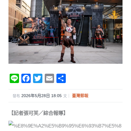
Li
F
T
E
分
n
a
wi
m
享
e
c
tt
ail
2026年5月28日 18:05
·
臺灣郵報
發布
文｜
e
er
【記者張可芙／綜合報導】
b
o