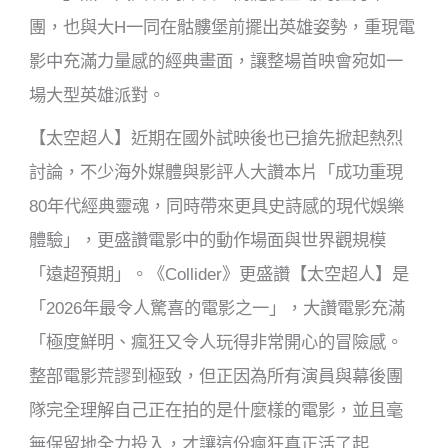
團，也與大H一同在骷髏堡前擺出英雄姿勢，重現電
影中充滿力量感的經典畫面，讓整場首映會宛如一
場大型英雄派對。
【太空超人】近期在國外試映後也已搶先掀起熱烈
討論，不少海外媒體與影評人大讚本片「成功重現
80年代經典靈魂，同時帶來更具史詩感的現代娛樂
體驗」，更盛讚電影中的動作場面與世界觀規模
「遠超預期」。《Collider》更盛讚【太空超人】是
「2026年最令人驚喜的電影之一」，大讚電影充滿
「極度鮮明、瘋狂又令人玩得非常開心的冒險感。
整部電影荒謬到極致，但正因為所有演員與幕後團
隊完全理解自己正在拍的是什麼樣的電影，並且毫
無保留地全力投入，才讓這份瘋狂真正活了起