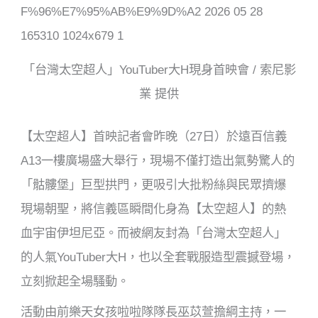
o
k
「台灣太空超人」YouTuber大H現身首映會 / 索尼影
業 提供
【太空超人】首映記者會昨晚（27日）於遠百信義
A13一樓廣場盛大舉行，現場不僅打造出氣勢驚人的
「骷髏堡」巨型拱門，更吸引大批粉絲與民眾擠爆
現場朝聖，將信義區瞬間化身為【太空超人】的熱
血宇宙伊坦尼亞。而被網友封為「台灣太空超人」
的人氣YouTuber大H，也以全套戰服造型震撼登場，
立刻掀起全場騷動。
活動由前樂天女孩啦啦隊隊長巫苡萱擔綱主持，一