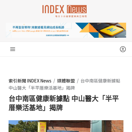
跳
至
主
要
內
容
索引新聞 INDEX News
/
媒體聯盟
/
台中南區健康新據點
中山醫大「半平厝樂活基地」揭牌
台中南區健康新據點 中山醫大「半平
厝樂活基地」揭牌