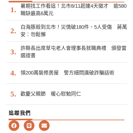
暑期找工作看這！北市8/11起連4天徵才 逾580
職缺最高6萬元
白海豚殺到北市！災情破180件、5人受傷 蔣萬
安：勿鬆懈
許縣長出席草屯老人會理事長就職典禮 頒發當
選證書
領200萬裝修房屋 警方細問識破詐騙話術
歡慶父親節 暖心慰勉同仁
追蹤我們
F
L
E
a
i
n