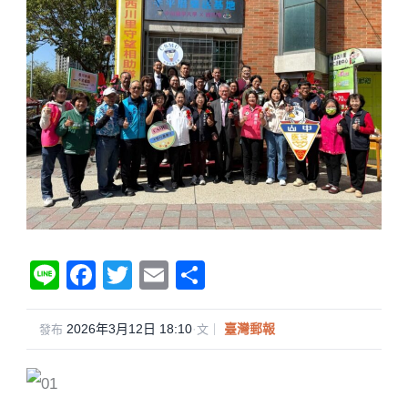
Li
F
T
E
分
n
a
wi
m
享
e
c
tt
ail
2026年3月12日 18:10
·
臺灣郵報
發布
文｜
e
er
b