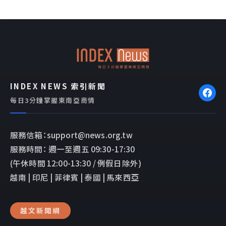
c
n
v
e
e
e
b
l
o
o
o
p
k
e
INDEX NEWS 索引新聞
每日3分鐘掌握東南亞商情
服務信箱：support@news.org.tw
服務時間： 週一至週五 09:30-17:30
(午休時間 12:00-13:30 / 例假日除外)
越南 | 印尼 | 菲律賓 | 泰國 | 馬來西亞
越文新聞網