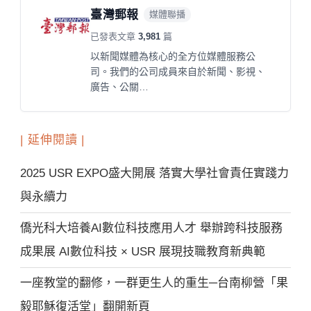
臺灣郵報
媒體聯播
已發表文章
3,981
篇
以新聞媒體為核心的全方位媒體服務公
司。我們的公司成員來自於新聞、影視、
廣告、公關…
| 延伸閱讀 |
2025 USR EXPO盛大開展 落實大學社會責任實踐力
與永續力
僑光科大培養AI數位科技應用人才 舉辦跨科技服務
成果展 AI數位科技 × USR 展現技職教育新典範
一座教堂的翻修，一群更生人的重生─台南柳營「果
毅耶穌復活堂」翻開新頁