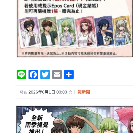
Li
F
T
E
分
n
a
wi
m
享
e
c
tt
ail
2026年6月1日 00:00
·
報新聞
發布
文｜
e
er
b
o
o