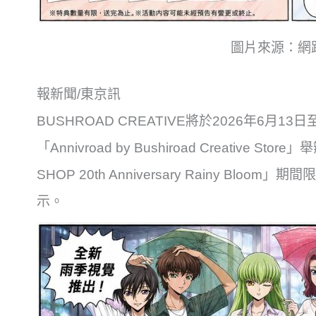
圖片來源：網
報新聞/東京訊
BUSHROAD CREATIVE將於2026年6月13
「Annivroad by Bushiroad Creative Sto
SHOP 20th Anniversary Rainy B
示。