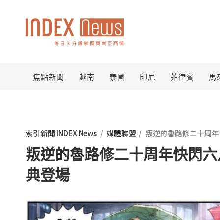
跳
至
主
要
焦點新聞
越南
泰國
印尼
菲律賓
馬
內
容
索引新聞 INDEX News
/
媒體聯盟
/
叛逆的魯路修二十周年
叛逆的魯路修二十周年快閃六
典登場