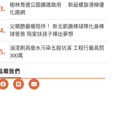
樹林育德公園擴建啟用 新設螺旋滑梯優
化路網
父親節最暖陪伴！ 新北凱撒棒球隊化身棒
球爸爸 陪家扶孩子揮出夢想
油漆刷具廢水污染五股坑溪 工程行最高罰
300萬
追蹤我們
F
L
E
a
i
n
c
n
v
e
e
e
b
l
o
o
o
p
k
e