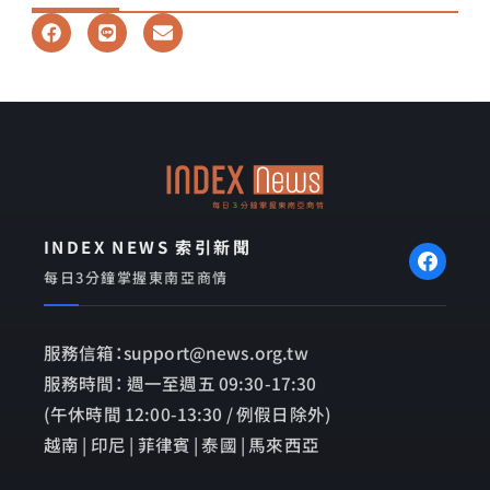
F
L
E
a
i
n
c
n
v
e
e
e
b
l
o
o
o
p
k
e
INDEX NEWS 索引新聞
每日3分鐘掌握東南亞商情
服務信箱：support@news.org.tw
服務時間： 週一至週五 09:30-17:30
(午休時間 12:00-13:30 / 例假日除外)
越南 | 印尼 | 菲律賓 | 泰國 | 馬來西亞