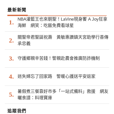
最新新聞
NBA灌籃王也來朝聖！LaVine現身饗 A Joy狂拿
海鮮 網笑：吃飯免費看球星
關聖帝君聖誕祝壽 黃敏惠讚鎮天宮助學行善傳
承忠義
守護鄉親辛苦錢！警親赴農會推廣防詐機制
迷失婦忘了回家路 警暖心護送平安返家
暑假煮三餐靠好市多「一站式備料」救援 網友
曬食譜：料理寶庫
追蹤我們