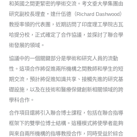
和英國之間更緊密的學術交流。考文垂大學集團由
研究副校長理查・達什伍德（Richard Dashwood）
教授率領的代表團，近期訪問了印度理工學院古瓦
哈提分校，正式確定了合作協議，並探討了聯合學
術發展的領域。
協議中的一個關鍵部分是學術和研究人員的流動
性。這項合作將促進兩所機構之間教師和學生的短
期交流，預計將促進知識共享、接觸先進的研究基
礎設施，以及在技術和醫療保健創新相關領域的跨
學科合作。
合作項目還將引入聯合博士課程，包括在聯合指導
框架下的雙學位博士結構。這種模式將使學者能夠
與來自兩所機構的指導教授合作，同時受益於綜合