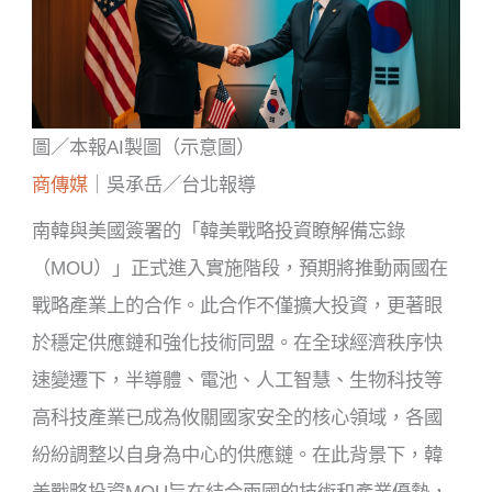
圖／本報AI製圖（示意圖）
商傳媒
｜吳承岳／台北報導
南韓與美國簽署的「韓美戰略投資瞭解備忘錄
（MOU）」正式進入實施階段，預期將推動兩國在
戰略產業上的合作。此合作不僅擴大投資，更著眼
於穩定供應鏈和強化技術同盟。在全球經濟秩序快
速變遷下，半導體、電池、人工智慧、生物科技等
高科技產業已成為攸關國家安全的核心領域，各國
紛紛調整以自身為中心的供應鏈。在此背景下，韓