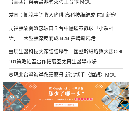
【泰國】與美簽非約束稀土合作 MOU
越南：擺脫中等收入陷阱 高科技綠能成 FDI 新寵
動福蛋淪禽流感破口？台中隱匿案戳破「小農神
話」 大型蛋廠反而成 B2B 採購避風港
臺馬生醫科技大廠強強聯手 國璽幹細胞與大馬Cell
101策略結盟合作拓展亞太再生醫學市場
實現北台灣海洋永續願景 新北攜手〈緯穎〉MOU