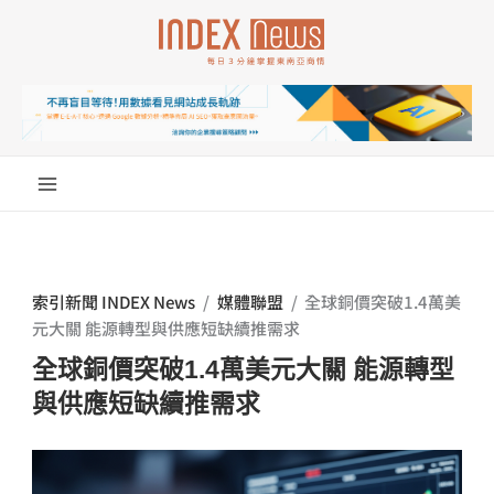
跳
至
主
要
內
容
索引新聞 INDEX News
/
媒體聯盟
/
全球銅價突破1.4萬美
元大關 能源轉型與供應短缺續推需求
全球銅價突破1.4萬美元大關 能源轉型
與供應短缺續推需求