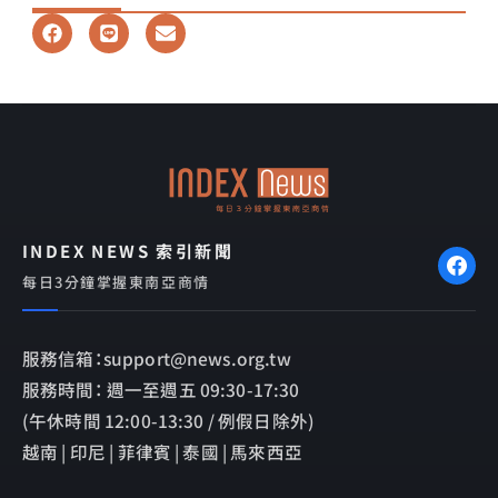
F
L
E
a
i
n
c
n
v
e
e
e
b
l
o
o
o
p
k
e
INDEX NEWS 索引新聞
每日3分鐘掌握東南亞商情
服務信箱：support@news.org.tw
服務時間： 週一至週五 09:30-17:30
(午休時間 12:00-13:30 / 例假日除外)
越南 | 印尼 | 菲律賓 | 泰國 | 馬來西亞