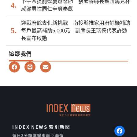
下午茶提前歡慶爸爸節 張麗善縣長致贈馬克杯
感謝男性同仁辛勞奉獻
迎戰廚餘去化新挑戰 南投縣推家用廚餘機補助
每戶最高補助5,000元 副縣長王瑞德代表許縣
長宣布啟動
追蹤我們
F
L
E
a
i
n
c
n
v
e
e
e
b
l
o
o
o
p
k
e
INDEX NEWS 索引新聞
每日3分鐘掌握東南亞商情