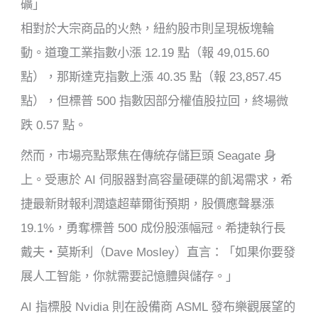
礦」
相對於大宗商品的火熱，紐約股市則呈現板塊輪
動。道瓊工業指數小漲 12.19 點（報 49,015.60
點），那斯達克指數上漲 40.35 點（報 23,857.45
點），但標普 500 指數因部分權值股拉回，終場微
跌 0.57 點。
然而，市場亮點聚焦在傳統存儲巨頭 Seagate 身
上。受惠於 AI 伺服器對高容量硬碟的飢渴需求，希
捷最新財報利潤遠超華爾街預期，股價應聲暴漲
19.1%，勇奪標普 500 成份股漲幅冠。希捷執行長
戴夫・莫斯利（Dave Mosley）直言：「如果你要發
展人工智能，你就需要記憶體與儲存。」
AI 指標股 Nvidia 則在設備商 ASML 發布樂觀展望的