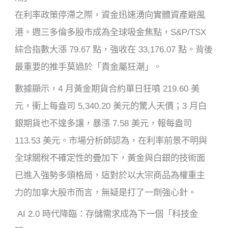
在利率政策停滯之際，資金迅速湧向實體資產避風
港。週三多倫多股市成為全球吸金焦點，S&P/TSX
綜合指數大漲 79.67 點，強收在 33,176.07 點。背後
最重要的推手莫過於「貴金屬狂潮」。
數據顯示，4 月黃金期貨合約單日狂噴 219.60 美
元，衝上每盎司 5,340.20 美元的驚人天價；3 月白
銀期貨也不遑多讓，暴漲 7.58 美元，報每盎司
113.53 美元。市場分析師認為，在利率前景不明與
全球關稅不確定性的疊加下，黃金與白銀的技術面
已進入強勢多頭格局，這對於以大宗商品為權重主
力的加拿大股市而言，無疑是打了一劑強心針。
AI 2.0 時代降臨：存儲需求成為下一個「科技金