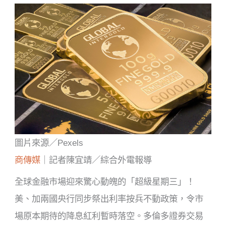
圖片來源／Pexels
商傳媒
｜記者陳宜靖／綜合外電報導
全球金融市場迎來驚心動魄的「超級星期三」！
美、加兩國央行同步祭出利率按兵不動政策，令市
場原本期待的降息紅利暫時落空。多倫多證券交易