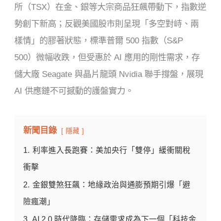
所（TSX）在金、銀等大宗商品狂飆帶動下，指數逆
勢創下新高；反觀美國股市則呈現「多空對峙、兩
樣情」的膠著狀態，標準普爾 500 指數（S&P
500）微幅收跌，但受惠於 AI 應用的剛性需求，存
儲大廠 Seagate 與晶片龍頭 Nvidia 聯手撐盤，展現
AI 供應鏈不可撼動的護盤實力。
新聞目錄
隱藏
1.
利率進入長跑賽：美加央行「雙停」緩衝關稅
衝擊
2.
金銀雙煞狂飆：地緣政治與通膨預期引爆「避
險瘋潮」
3.
AI 2.0 時代降臨：存儲需求成為下一個「科技金