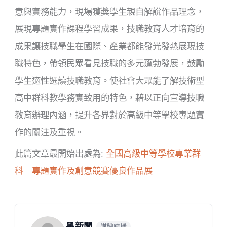
意與實務能力，
現場獲獎學生親自解說作品理念，
展現
專題實作課程學習成果，
技職教育
人才培育
的
成果
讓技職學生在國際、產業都能發光發熱展現技
職
特色
，帶領
民眾
看見技職的多元蓬勃發展，鼓勵
學生適性選讀技職教育。
使社會大眾能了解技術型
高中群科教學
務實致用的特色
，
藉以正向宣導技職
教育辦理內涵，提升各界對於高級中等學校專題實
作的關注及重視。
此篇文章最開始出處為:
全國高級中等學校專業群
科 專題實作及創意競賽優良作品展
墨新聞
媒體聯播