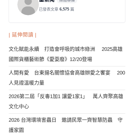
已發表文章
6,575
篇
| 延伸閱讀 |
文化賦能永續 打造會呼吸的城市綠洲 2025高雄
國際貨櫃藝術節《愛耍廢》12/20登場
人間有愛 台東揚名關懷協會高雄辦愛之饗宴 200
人見證溫暖力量
2026第二屆「反毒1加1 讓愛1家1」 萬人齊聚高雄
文化中心
2026 台灣環境害蟲日 邀請民眾一齊智慧防蟲 守
護家園