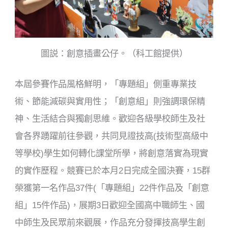
圖説：創意插畫公仔。（科工館提供）
本屆參賽作品風格鮮明，「專題組」側重專業技
術、
節能減碳與
實用性；「創意組」則強調環保精
神、生活結合與獨創思維。歡迎各級學校師生及社
會各界踴躍前往參觀，共同見證技
高
(
技術型高級中
等學校
)
學生如何轉化課堂所學，將創意落實為現實
的實作歷程。
競賽已於本月
2
日
完成
全國決賽
，
1
5
群
榮獲第一名作品
3
7
件
(
「專題組」
2
2
件作品
及
「創意
組」
1
5
件作品
)
，
展期
3
日歡迎全國高中職師生
、國
中
師生及
民眾前來觀展，作品
充分發揮
技
高學生創