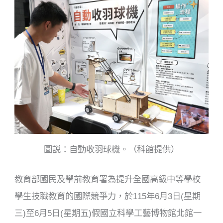
圖説：自動收羽球機。（科館提供）
教育部國民及學前教
育署為提升全
國高級中等學校
學生技職教育的國際競爭力，
於1
1
5
年
6
月
3
日(星
期
三
)
至
6
月
5
日(星
期
五
)假
國立科學工藝博物館
北館一