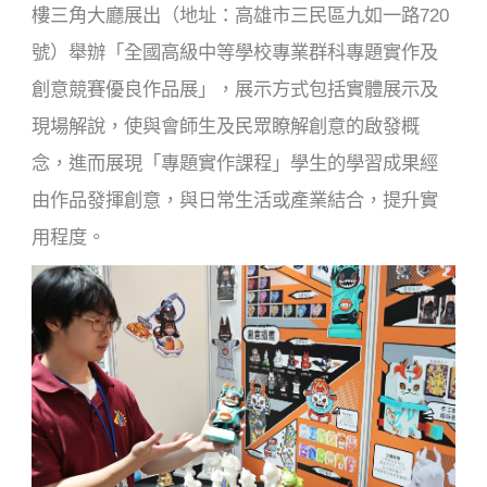
樓三角大廳展出
（
地址：
高雄市三民區九如一路
720
號
）
舉辦
「全國高級中等學校
專業群科專題
實作及
創意競賽優良作品展」，展示方式包括實體展示
及
現場解說
，使與會
師生及民眾
瞭解創意的啟發概
念，
進而展現
「
專題實作課程
」學生的
學習成果經
由
作品
發揮創意，
與日常生活或產業結合，提升實
用程度。