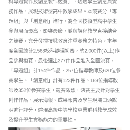
科專題
實作及創意製作競賽」，透過學生創意與實
務作品，展現技術型高中教學成果。本競賽分「專
題組」與「創意組」進行，為全國技術型高中學生
參與層面最高、影響最廣，並與課程教學直接結合
之競賽，充分發揮技職教育注重實務之特色。本年
度全國總計
2,568
校科辦理
初審，約
2,000
件
(
以上
)
作
品參與複賽，最後選出
2
77
件作品進入全國決賽
，
「專題組」計
15
4
件作品、
2
5
7
位指導教師及
62
0
位參
賽學生、「創意組」計有
1
2
3
件作品、
189
位指導教
師及
3
52
位參賽學生
，
競賽激烈，決賽主要針對學生
創作作品、展示海報、成果報告及學生現場口頭說
明進行評分，體現高級中等學校
專業群科教學
成效
及提升學生實務能力
的
重要性。