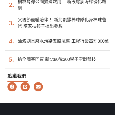
樹林育德公園擴建啟用 新設螺旋滑梯優化路
網
父親節最暖陪伴！ 新北凱撒棒球隊化身棒球爸
爸 陪家扶孩子揮出夢想
油漆刷具廢水污染五股坑溪 工程行最高罰300萬
搶全國賽門票 新北80隊300學子空戰競技
追蹤我們
F
L
E
a
i
n
c
n
v
e
e
e
b
l
o
o
o
p