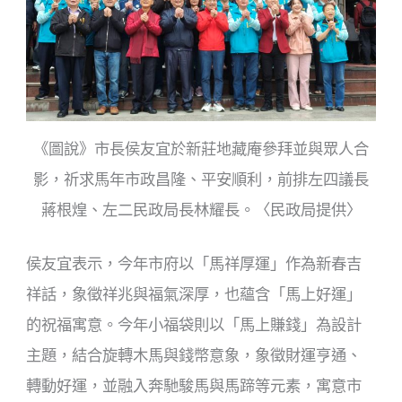
《​圖說》市長侯友宜於新莊地藏庵參拜並與眾人合
影，祈求馬年市政昌隆、平安順利，前排左四議長
蔣根煌、左二民政局長林耀長。〈民政局提供〉
侯友宜表示，今年市府以「馬祥厚運」作為新春吉
祥話，象徵祥兆與福氣深厚，也蘊含「馬上好運」
的祝福寓意。今年小福袋則以「馬上賺錢」為設計
主題，結合旋轉木馬與錢幣意象，象徵財運亨通、
轉動好運，並融入奔馳駿馬與馬蹄等元素，寓意市