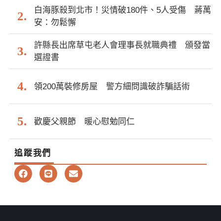
白海豚殺到北市！災情破180件、5人受傷 蔣萬
安：勿鬆懈
許縣長出席草屯老人會理事長就職典禮 頒發當
選證書
領200萬裝修房屋 警方細問識破詐騙話術
歡慶父親節 暖心慰勉同仁
追蹤我們
F
L
E
a
i
n
c
n
v
e
e
e
b
l
o
o