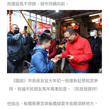
政建設馬不停蹄、城市持續向前。
《​圖說》市長侯友宜大年初一抵達新莊慈祐宮參
拜，祝福市民朋友馬年萬事如意。〈民政局提供〉
他指出，板橋慈惠宮與板橋接雲寺長期深耕地方，