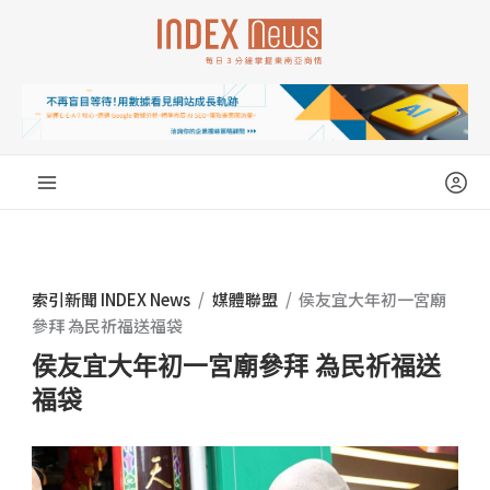
跳
至
主
要
內
容
索引新聞 INDEX News
/
媒體聯盟
/
侯友宜大年初一宮廟
參拜 為民祈福送福袋
侯友宜大年初一宮廟參拜 為民祈福送
福袋