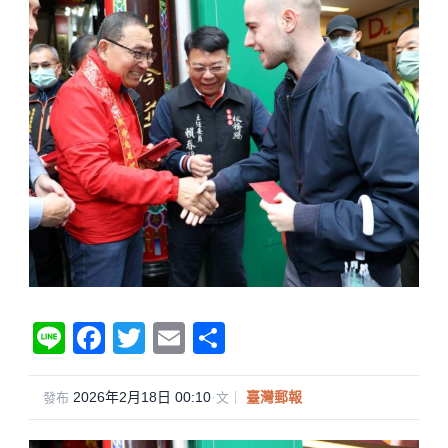
Li
F
T
E
分
n
a
wi
m
享
e
c
tt
ail
2026年2月18日 00:10
·
臺灣郵報
發布
文｜
e
er