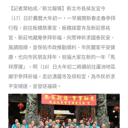
【記者葉柏成／新北報導】新北市長侯友宜今
（17）日於農曆大年初一，一早展開新春走春參拜
行程，前往板橋慈惠宮、板橋接雲寺及新莊慈祐
宮、新莊地藏庵參拜祈福，向眾神祈求國泰民安、
風調雨順，並保佑市政推動順利、市民闔家平安健
康，也向市民朋友拜年，祝福大家在新的一年「馬
祥厚運」。明（18）日大年初二將續前往蘆洲地區
廟宇參拜祈福，走訪湧蓮寺及保和宮，為市民祈求
平安順遂，並發送福袋。