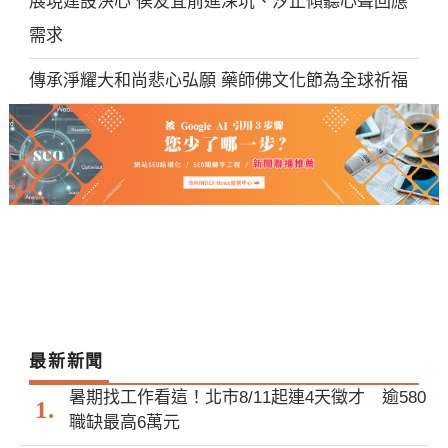
展現建設決心 侯友宜前進深坑、汐止傾聽心聲回應
需求
傳承淨耀大和尚悲心弘願 藥師佛文化節為全球祈福
最新新聞
暑期找工作看這！北市8/11起連4天徵才 逾580
職缺最高6萬元