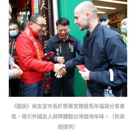
b
o
o
k
《​圖說》侯友宜市長於慈惠宮親發馬年福袋分享喜
氣，吸引外國友人排隊體驗台灣道地年味。〈民政
局提供〉