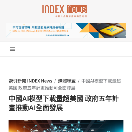
跳
至
主
要
內
容
索引新聞 INDEX News
/
媒體聯盟
/
中國AI模型下載量超
美國 政府五年計畫推動AI全面發展
中國AI模型下載量超美國 政府五年計
畫推動AI全面發展