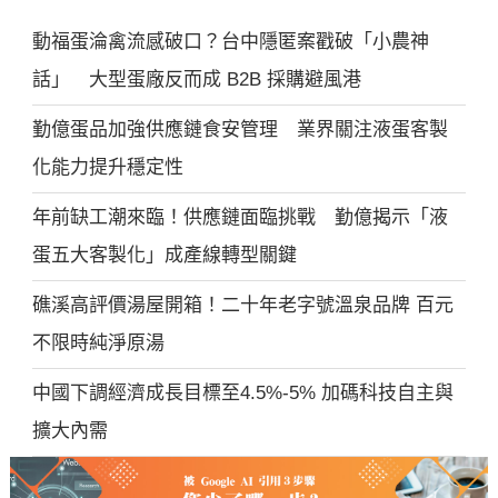
動福蛋淪禽流感破口？台中隱匿案戳破「小農神
話」 大型蛋廠反而成 B2B 採購避風港
勤億蛋品加強供應鏈食安管理 業界關注液蛋客製
化能力提升穩定性
年前缺工潮來臨！供應鏈面臨挑戰 勤億揭示「液
蛋五大客製化」成產線轉型關鍵
礁溪高評價湯屋開箱！二十年老字號溫泉品牌 百元
不限時純淨原湯
中國下調經濟成長目標至4.5%-5% 加碼科技自主與
擴大內需