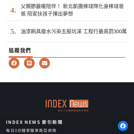
父親節最暖陪伴！ 新北凱撒棒球隊化身棒球爸
爸 陪家扶孩子揮出夢想
油漆刷具廢水污染五股坑溪 工程行最高罰300萬
追蹤我們
F
L
E
a
i
n
c
n
v
e
e
e
b
l
o
o
o
p
k
e
INDEX NEWS 索引新聞
每日3分鐘掌握東南亞商情