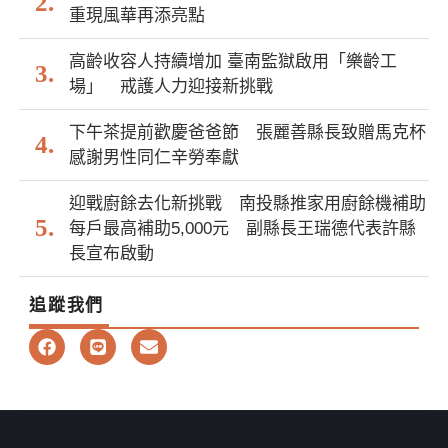
重現風華再添亮點
高齡收容人持續增加 臺南監獄啟用「樂齡工
場」 戒護人力迎接新挑戰
下午茶提前歡慶爸爸節 張麗善縣長致贈馬克杯
感謝男性同仁辛勞奉獻
迎戰廚餘去化新挑戰 南投縣推家用廚餘機補助
每戶最高補助5,000元 副縣長王瑞德代表許縣
長宣布啟動
追蹤我們
F
L
E
a
i
n
c
n
v
e
e
e
b
l
o
o
o
p