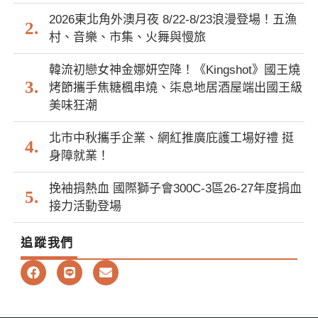
2026東北角外澳月夜 8/22-8/23浪漫登場！五漁
村、音樂、市集、火舞與慢旅
韓流初戀女神金娜妍空降！《Kingshot》國王燒
烤節攜手焦糖楓串燒、柒息地居酒屋端出國王級
美味狂潮
北市中秋攜手企業、網紅推廣庇護工場好禮 挺
身障就業！
挽袖捐熱血 國際獅子會300C-3區26-27年度捐血
接力活動登場
追蹤我們
F
L
E
a
i
n
c
n
v
e
e
e
b
l