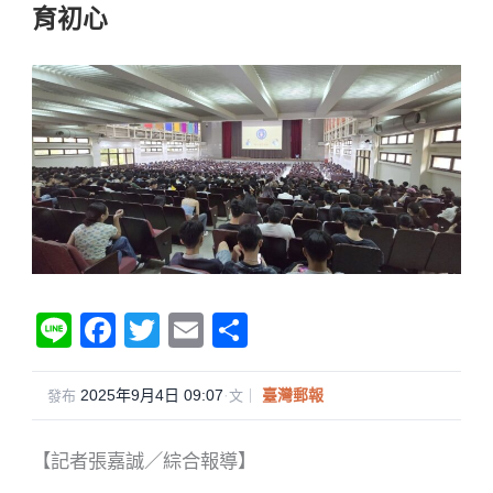
育初心
Li
F
T
E
分
n
a
wi
m
享
e
c
tt
ail
2025年9月4日 09:07
·
臺灣郵報
發布
文｜
e
er
【記者張嘉誠／綜合報導】
b