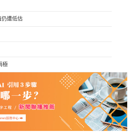
價值仍遭低估
兩極