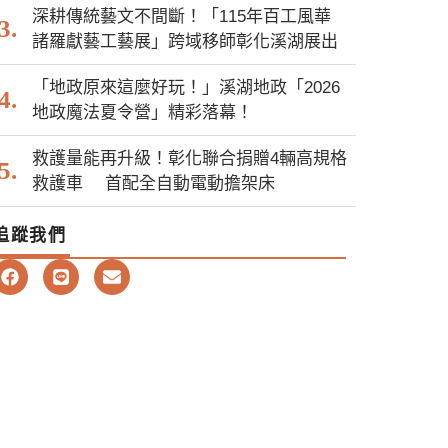
深耕傳統藝文不間斷！「115年百工風華
諸羅獻藝工藝展」跨域移師彰化溪湖展出
「地政原來這麼好玩！」溪湖地政「2026
地政魔法夏令營」精彩落幕！
救護量能再升級！彰化聯合捐贈4輛高規格
救護車 首配全自動電動擔架床
追蹤我們
F
L
E
a
i
n
c
n
v
e
e
e
b
l
o
o
o
p
k
e