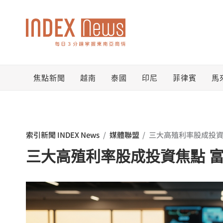
跳
至
主
要
焦點新聞
越南
泰國
印尼
菲律賓
馬
內
容
索引新聞 INDEX News
/
媒體聯盟
/
三大高殖利率股成投資
三大高殖利率股成投資焦點 