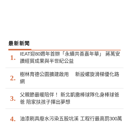
最新新聞
IEAT迎80週年首辦「永續共善嘉年華」 蔣萬安
讚經貿成果與半世紀公益
樹林育德公園擴建啟用 新設螺旋滑梯優化路
網
父親節最暖陪伴！ 新北凱撒棒球隊化身棒球爸
爸 陪家扶孩子揮出夢想
油漆刷具廢水污染五股坑溪 工程行最高罰300萬