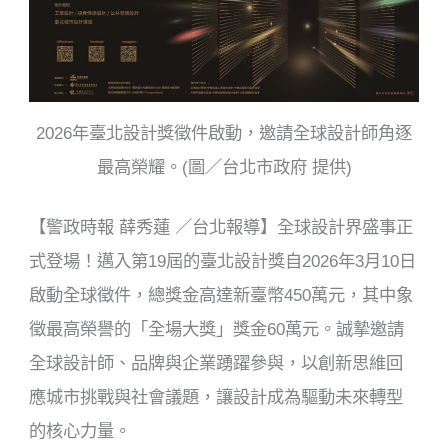
k
2026年臺北設計獎徵件啟動，邀請全球設計師角逐
最高榮耀。(圖／台北市政府 提供)
【警政時報 薛秀蓮 ／台北報導】全球設計界盛事正
式登場！邁入第19屆的臺北設計獎自2026年3月10日
啟動全球徵件，總獎金高達新臺幣450萬元，其中象
徵最高榮譽的「全場大獎」獎金60萬元。誠摯邀請
全球設計師、品牌與企業踴躍參與，以創新思維回
應城市挑戰與社會議題，讓設計成為驅動未來轉型
的核心力量。