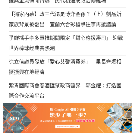
議與金流傳聞齊爆 民代初選成政治修羅場
【獨家內幕】政三代還是博弈金孫？（上）劉品妡
家族背景被翻出 宜蘭六合彩槍擊往事再掀議論
爭鮮攜手李多慧推期間限定「甜心應援壽司」 迎戰
世界棒球經典賽熱潮
徐立信議員發放「愛心艾馨消費券」 里長齊聚相
挺振興在地經濟
紫青國際商會春酒匯聚政商醫界 郭金耀：打造國
際合作交流平台