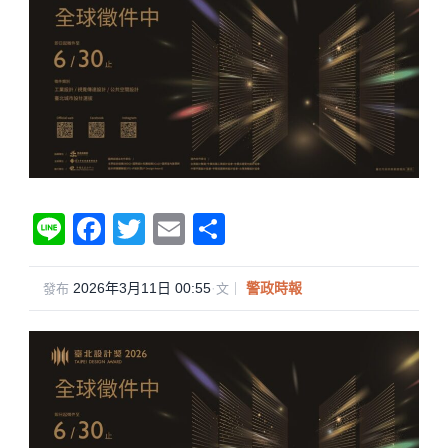
Li
F
T
E
分
n
a
wi
m
享
e
c
tt
ail
2026年3月11日 00:55
·
警政時報
發布
文｜
e
er
b
o
o