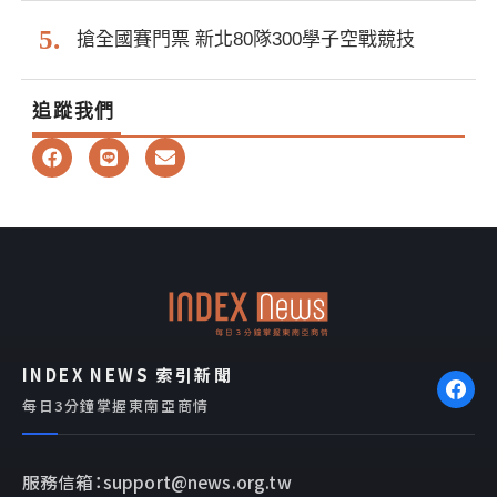
搶全國賽門票 新北80隊300學子空戰競技
追蹤我們
F
L
E
a
i
n
c
n
v
e
e
e
b
l
o
o
o
p
k
e
INDEX NEWS 索引新聞
每日3分鐘掌握東南亞商情
服務信箱：support@news.org.tw