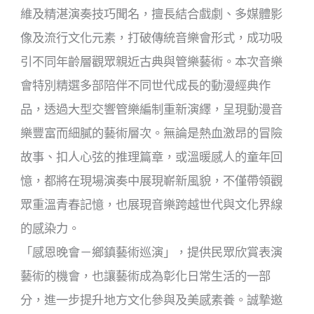
維及精湛演奏技巧聞名，擅長結合戲劇、多媒體影
像及流行文化元素，打破傳統音樂會形式，成功吸
引不同年齡層觀眾親近古典與管樂藝術。本次音樂
會特別精選多部陪伴不同世代成長的動漫經典作
品，透過大型交響管樂編制重新演繹，呈現動漫音
樂豐富而細膩的藝術層次。無論是熱血激昂的冒險
故事、扣人心弦的推理篇章，或溫暖感人的童年回
憶，都將在現場演奏中展現嶄新風貌，不僅帶領觀
眾重溫青春記憶，也展現音樂跨越世代與文化界線
的感染力。
「感恩晚會－鄉鎮藝術巡演」，提供民眾欣賞表演
藝術的機會，也讓藝術成為彰化日常生活的一部
分，進一步提升地方文化參與及美感素養。誠摯邀