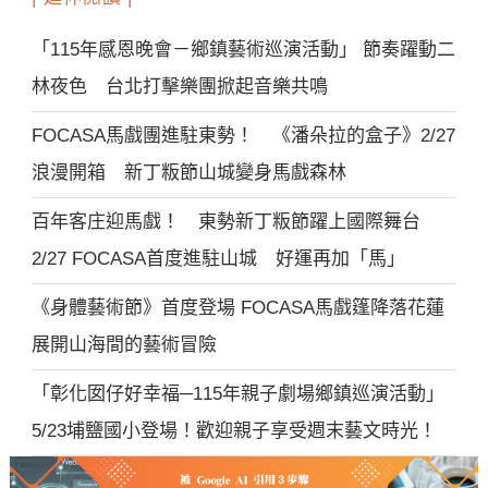
「115年感恩晚會－鄉鎮藝術巡演活動」 節奏躍動二
林夜色 台北打擊樂團掀起音樂共鳴
FOCASA馬戲團進駐東勢！ 《潘朵拉的盒子》2/27
浪漫開箱 新丁粄節山城變身馬戲森林
百年客庄迎馬戲！ 東勢新丁粄節躍上國際舞台
2/27 FOCASA首度進駐山城 好運再加「馬」
《身體藝術節》首度登場 FOCASA馬戲篷降落花蓮
展開山海間的藝術冒險
「彰化囡仔好幸福─115年親子劇場鄉鎮巡演活動」
5/23埔鹽國小登場！歡迎親子享受週末藝文時光！