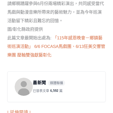
請鄉親踴躍參與6月份兩場精彩演出，共同感受當代
馬戲與動漫音樂所帶來的藝術魅力，並為今年巡演
活動留下精彩且難忘的回憶。
圖/彰化縣政府提供
此篇文章最開始出處為:
「115年感恩晚會－鄉鎮藝
術巡演活動」 6/6 FOCASA馬戲團、6/13狂美交響管
樂團 壓軸雙強獻藝彰化
墨新聞
媒體聯播
已發表文章
6,592
篇
| 延伸閱讀 |