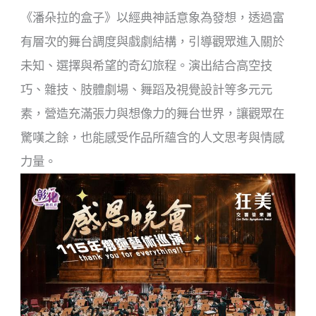
《潘朵拉的盒子》以經典神話意象為發想，透過富
有層次的舞台調度與戲劇結構，引導觀眾進入關於
未知、選擇與希望的奇幻旅程。演出結合高空技
巧、雜技、肢體劇場、舞蹈及視覺設計等多元元
素，營造充滿張力與想像力的舞台世界，讓觀眾在
驚嘆之餘，也能感受作品所蘊含的人文思考與情感
力量。