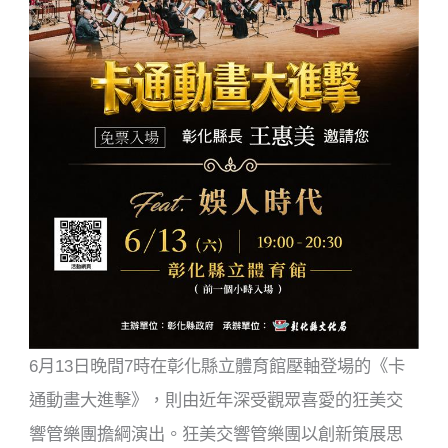
6月13日晚間7時在彰化縣立體育館壓軸登場的《卡
通動畫大進擊》，則由近年深受觀眾喜愛的狂美交
響管樂團擔綱演出。狂美交響管樂團以創新策展思