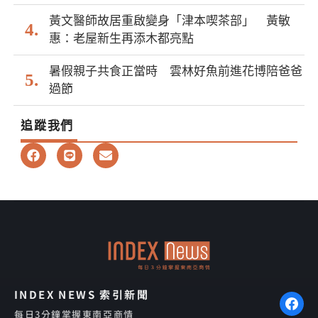
黃文醫師故居重啟變身「津本喫茶部」 黃敏
惠：老屋新生再添木都亮點
暑假親子共食正當時 雲林好魚前進花博陪爸爸
過節
追蹤我們
F
L
E
a
i
n
c
n
v
e
e
e
b
l
o
o
o
p
k
e
INDEX NEWS 索引新聞
每日3分鐘掌握東南亞商情