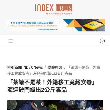
跳
至
主
要
內
容
索引新聞 INDEX News
/
媒體聯盟
/
「茶罐不是茶！外籍
移工竟藏安毒」海巡破門緝出2公斤毒品
「茶罐不是茶！外籍移工竟藏安毒」
海巡破門緝出2公斤毒品