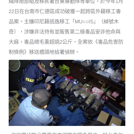
k
緝隊南部組及移民署台東專勤隊等單位，於今年1月
22日在台南市仁德區成功破獲一起跨區外籍移工毒
品案。主嫌印尼籍逃逸移工「MU○○IS」（綽號木
奇），涉嫌非法持有並販售第二級毒品安非他命與
大麻，毒品總毛重超過2公斤，全案依《毒品危害防
制條例》移送橋頭地檢署偵辦。