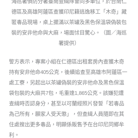
海巡署偵防分署臺南查緝隊會同多單位，於台南仁
德區及高雄阿蓮區查獲印尼籍逃逸移工「木奇」藏
匿毒品現場，桌上擺滿以茶罐及黑色保溫袋偽裝包
裝的安非他命與大麻，場面怵目驚心。（圖／海巡
署提供）
警方表示，專案小組在仁德區出租套房內查獲木奇
持有安非他命405公克，後續追查至高雄市阿蓮區一
處工寮，另起出以茶罐偽裝的安非他命及黑色保溫
袋包裝的大麻共7包，毛重達1,865公克。該嫌犯遭
查緝時否認身分，甚至以可蘭經照片發誓「若毒品
為己所有，願家人受天懲」，但查緝人員隨即在其
住處搜出更多毒品，明顯係販售予在台印尼同鄉牟
利。