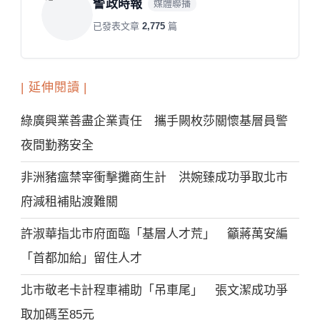
警政時報
媒體聯播
已發表文章
2,775
篇
| 延伸閱讀 |
綠廣興業善盡企業責任 攜手闕枚莎關懷基層員警
夜間勤務安全
非洲豬瘟禁宰衝擊攤商生計 洪婉臻成功爭取北市
府減租補貼渡難關
許淑華指北市府面臨「基層人才荒」 籲蔣萬安編
「首都加給」留住人才
北市敬老卡計程車補助「吊車尾」 張文潔成功爭
取加碼至85元