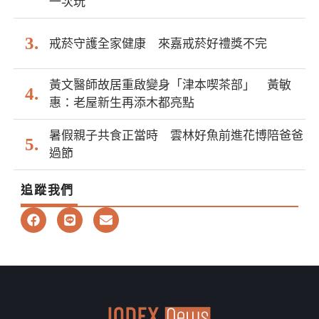
一次玩
戒菸守護全家健康 來嘉戒菸好禮獎不完
黃文醫師故居重啟變身「津本喫茶部」 黃敏
惠：老屋新生再添木都亮點
暑假親子共食正當時 雲林好魚前進花博陪爸爸
過節
追蹤我們
F
L
E
a
i
n
c
n
v
e
e
e
b
l
o
o
o
p
k
e