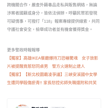
跨機關合作，嚴查外籍毒品走私與販售網絡，無論
涉案者國籍或身分，皆依法偵辦。呼籲民眾若發現
可疑情事，可撥打「118」報案專線提供線索，共同
守護社會安全，檢舉成功者並有機會獲得獎金。
更多警政時報報導
【獨家】高雄IKEA餐廳爆持刀恐嚇驚魂 女子放影
片被提醒竟惹怒同桌男 警方火速制止逮人
【獨家】【新北校園霸凌爭議】三峽安溪國中女學
生遭同學毆傷瘀青!! 家長怒控劣師失職還附和共笑