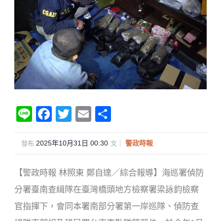
Li
F
T
E
分
n
a
wi
m
享
e
c
tt
ail
2025年10月31日 00:30
·
警政時報
發布
文｜
e
er
【警政時報 林照東 鄭自達／綜合報導】海巡署偵防
b
o
分署臺南查緝隊在臺灣橋頭地方檢察署梁詠鈞檢察
o
官指揮下，會同本署南部分署第一岸巡隊、偵防查