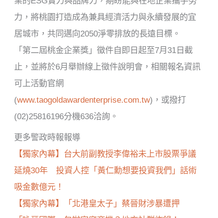
業的ESG實力與品牌力，期盼能與在地企業攜手努
力，將桃園打造成為兼具經濟活力與永續發展的宜
居城市，共同邁向2050淨零排放的長遠目標。
「第二屆桃金企業獎」徵件自即日起至7月31日截
止，並將於6月舉辦線上徵件說明會，相關報名資訊
可上活動官網
(
www.taogoldawardenterprise.com.tw
)，或撥打
(02)25816196分機636洽詢。
更多警政時報報導
【獨家內幕】台大前副教授李偉裕未上市股票爭議
延燒30年 投資人控「黃仁勳想要投資我們」話術
吸金數億元！
【獨家內幕】「北港皇太子」蔡晉財涉暴遭押