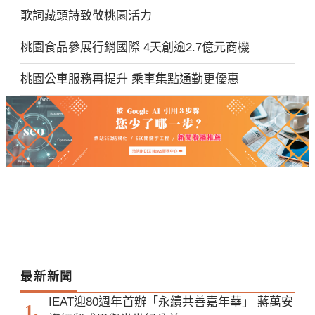
歌詞藏頭詩致敬桃園活力
桃園食品參展行銷國際 4天創逾2.7億元商機
桃園公車服務再提升 乘車集點通勤更優惠
最新新聞
IEAT迎80週年首辦「永續共善嘉年華」 蔣萬安