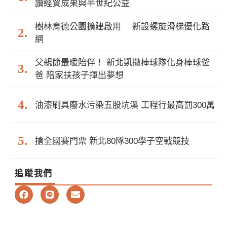
讚經貿成果與半世紀公益
樹林育德公園擴建啟用 新設螺旋滑梯優化路
網
父親節最暖陪伴！ 新北凱撒棒球隊化身棒球爸
爸 陪家扶孩子揮出夢想
油漆刷具廢水污染五股坑溪 工程行最高罰300萬
搶全國賽門票 新北80隊300學子空戰競技
追蹤我們
F
L
E
a
i
n
c
n
v
e
e
e
b
l