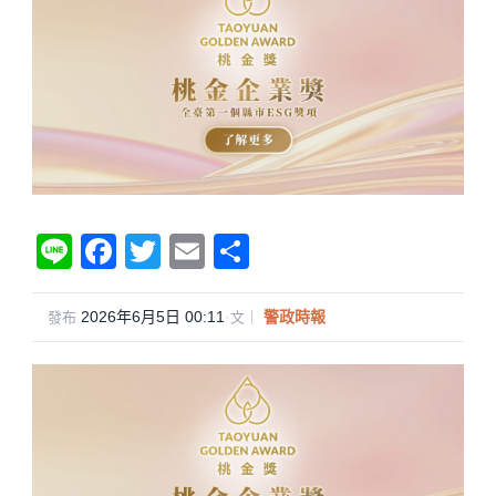
Li
F
T
E
分
n
a
wi
m
享
e
c
tt
ail
2026年6月5日 00:11
·
警政時報
發布
文｜
e
er
b
o
o