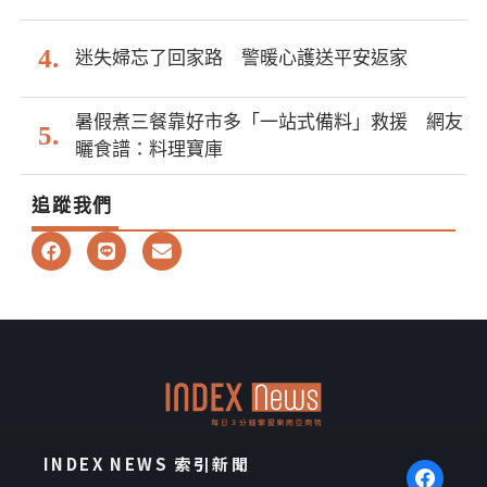
迷失婦忘了回家路 警暖心護送平安返家
暑假煮三餐靠好市多「一站式備料」救援 網友
曬食譜：料理寶庫
追蹤我們
F
L
E
a
i
n
c
n
v
e
e
e
b
l
o
o
o
p
k
e
INDEX NEWS 索引新聞