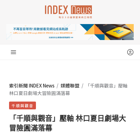
跳
至
主
要
內
容
索引新聞 INDEX News
/
媒體聯盟
/
「千順與觀音」壓軸
林口夏日劇場大冒險圓滿落幕
千順與觀音
「千順與觀音」壓軸 林口夏日劇場大
冒險圓滿落幕