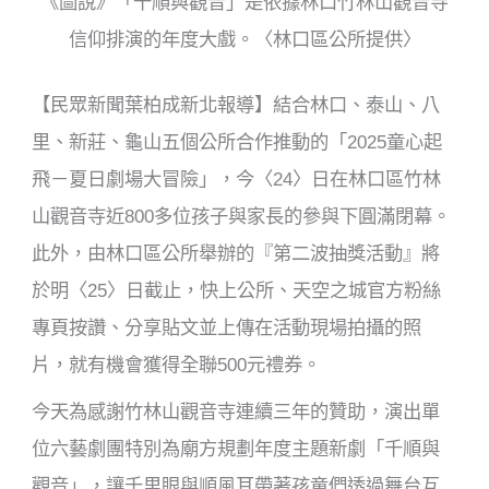
《圖說》「千順與觀音」是依據林口竹林山觀音寺
k
信仰排演的年度大戲。〈林口區公所提供〉
【民眾新聞葉柏成新北報導】結合林口、泰山、八
里、新莊、龜山五個公所合作推動的「
2025
童心起
飛－夏日劇場大冒險」，今〈
24
〉日在林口區竹林
山觀音寺近
800
多位孩子與家長的參與下圓滿閉幕。
此外，由林口區公所舉辦的『第二波抽獎活動』將
於明〈
25
〉日截止，快上公所、天空之城官方粉絲
專頁按讚、分享貼文並上傳在活動現場拍攝的照
片，就有機會獲得全聯
500
元禮券。
今天為感謝竹林山觀音寺連續三年的贊助，演出單
位六藝劇團特別為廟方規劃年度主題新劇「千順與
觀音」，讓千里眼與順風耳帶著孩童們透過舞台互