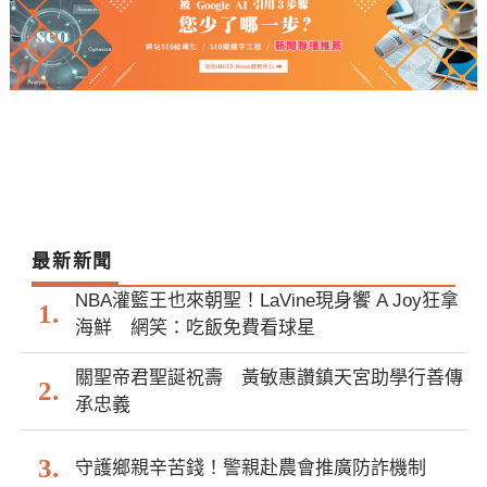
最新新聞
NBA灌籃王也來朝聖！LaVine現身饗 A Joy狂拿
海鮮 網笑：吃飯免費看球星
關聖帝君聖誕祝壽 黃敏惠讚鎮天宮助學行善傳
承忠義
守護鄉親辛苦錢！警親赴農會推廣防詐機制