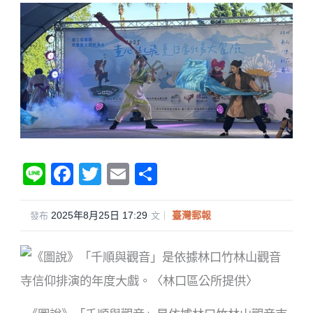
Li
F
T
E
分
n
a
wi
m
享
e
c
tt
ail
2025年8月25日 17:29
·
臺灣郵報
發布
文｜
e
er
b
o
o