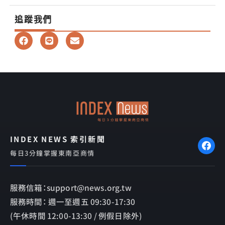
追蹤我們
F
L
E
a
i
n
c
n
v
e
e
e
b
l
o
o
o
p
k
e
INDEX NEWS 索引新聞
每日3分鐘掌握東南亞商情
服務信箱：support@news.org.tw
服務時間： 週一至週五 09:30-17:30
(午休時間 12:00-13:30 / 例假日除外)