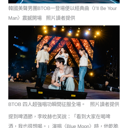
韓國美聲男團BTOB一登場便以經典曲〈I’ll Be Your
Man〉震撼開場 照片讀者提供
BTOB 四人超強唱功瞬間征服全場。 照片讀者提供
提到啤酒節，李旼赫也笑說：「看到大家在喝啤
酒，我也很想喝。」演唱〈Blue Moon〉時，他乾脆