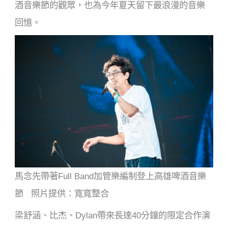
酒音樂節的觀眾，也為今年夏天留下最浪漫的音樂
回憶。
馬念先帶著Full Band加管樂編制登上高雄啤酒音樂
節 照片提供：寬寬整合
梁舒涵、比杰、Dylan帶來長達40分鐘的限定合作演