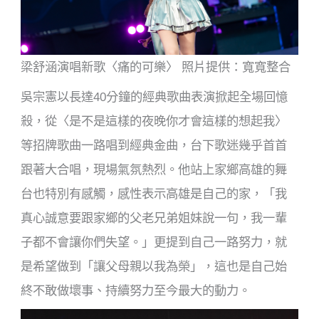
梁舒涵演唱新歌〈痛的可樂〉 照片提供：寬寬整合
吳宗憲以長達40分鐘的經典歌曲表演掀起全場回憶
殺，從〈是不是這樣的夜晚你才會這樣的想起我〉
等招牌歌曲一路唱到經典金曲，台下歌迷幾乎首首
跟著大合唱，現場氣氛熱烈。他站上家鄉高雄的舞
台也特別有感觸，感性表示高雄是自己的家，「我
真心誠意要跟家鄉的父老兄弟姐妹說一句，我一輩
子都不會讓你們失望。」更提到自己一路努力，就
是希望做到「讓父母親以我為榮」，這也是自己始
終不敢做壞事、持續努力至今最大的動力。