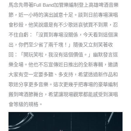
馬念先帶著Full Band加管樂編制登上高雄啤酒音樂
節，近一小時的演出誠意十足。談到日前專場演唱
會秒殺，他笑說還是有不少歌迷哀號買不到票，忍
不住自虧：「沒買到專場沒關係，今天看到這個演
出，你們至少省了兩千塊！」隨後又立刻笑著收
回：「開玩笑啦，我沒有這個價值。」幽默發言逗
樂全場。他也不忘宣傳近日推出的全新專輯，邀請
大家有空一定要多聽、多支持，希望透過新作品和
歌迷分享更多音樂。這次更幾乎把專場的豪華編制
搬到啤酒節舞台，希望讓現場觀眾都能感受到演唱
會等級的規格。