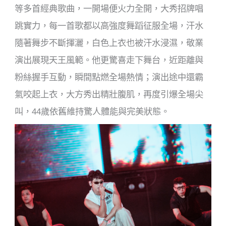
等多首經典歌曲，一開場便火力全開，大秀招牌唱
跳實力，每一首歌都以高強度舞蹈征服全場，汗水
隨著舞步不斷揮灑，白色上衣也被汗水浸濕，敬業
演出展現天王風範。他更驚喜走下舞台，近距離與
粉絲握手互動，瞬間點燃全場熱情；演出途中還霸
氣咬起上衣，大方秀出精壯腹肌，再度引爆全場尖
叫，44歲依舊維持驚人體能與完美狀態。