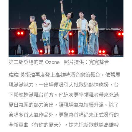
第二組登場的是 Ozone 照片提供：寬寬整合
瑋瑋 黃挺瑋再度登上高雄啤酒音樂節舞台，依舊展
現滿滿魅力，一出場便吸引大批歌迷熱情應援，台
下粉絲擠滿舞台前方。他這次更率領舞者帶來充滿
夏日氛圍的熱力演出，讓現場氣氛持續升溫。除了
演唱多首人氣作品外，更驚喜首唱尚未正式發行的
全新單曲〈有你的夏天〉，搶先把新歌獻給高雄啤