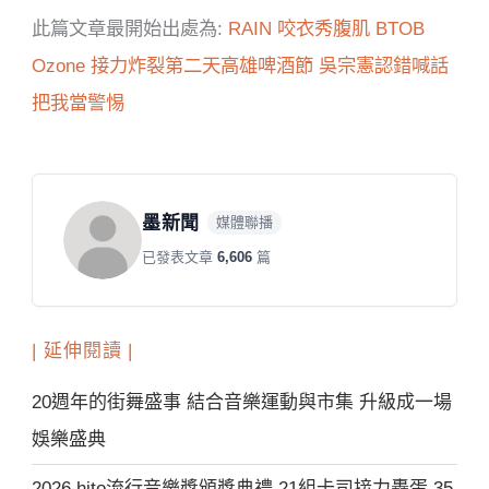
此篇文章最開始出處為:
RAIN 咬衣秀腹肌 BTOB
Ozone 接力炸裂第二天高雄啤酒節 吳宗憲認錯喊話
把我當警惕
墨新聞
媒體聯播
已發表文章
6,606
篇
| 延伸閱讀 |
20週年的街舞盛事 結合音樂運動與市集 升級成一場
娛樂盛典
2026 hito流行音樂獎頒獎典禮 21組卡司接力轟蛋 35