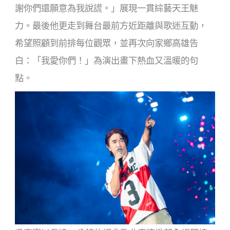
謝你們還願意為我說謊。」展現一貫綜藝天王魅
力。最後他更走到舞台最前方近距離與歌迷互動，
希望照顧到前排每位觀眾，並再次向家鄉高雄告
白：「我愛你們！」為演出畫下熱血又溫暖的句
點。