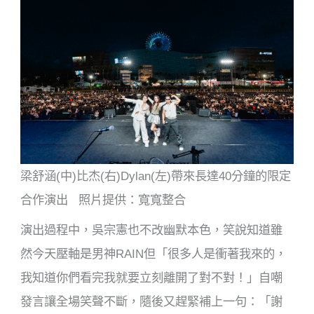
梁舒涵(中)比杰(右)Dylan(左)帶來長達40分鐘的限定
合作演出 照片提供：寬寬整合
演出過程中，吳宗憲也不改幽默本色，笑說知道雖
然今天壓軸是男神RAIN但「很多人是衝著我來的，
我知道你們看完我就要立刻離開了對不對！」自嘲
發言讓全場笑聲不斷，隨後又趕緊補上一句：「謝