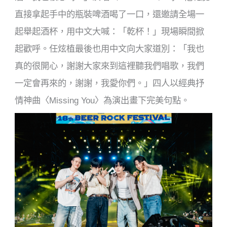
直接拿起手中的瓶裝啤酒喝了一口，還邀請全場一
起舉起酒杯，用中文大喊：「乾杯！」現場瞬間掀
起歡呼。任炫植最後也用中文向大家道別：「我也
真的很開心，謝謝大家來到這裡聽我們唱歌，我們
一定會再來的，謝謝，我愛你們。」四人以經典抒
情神曲〈Missing You〉為演出畫下完美句點。