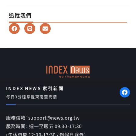
追蹤我們
F
L
E
a
i
n
c
n
v
e
e
e
b
l
o
o
o
p
k
e
INDEX NEWS 索引新聞
每日3分鐘掌握東南亞商情
服務信箱：support@news.org.tw
服務時間： 週一至週五 09:30-17:30
(午休時間 12:00-13:30 / 例假日除外)