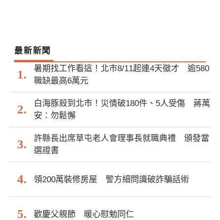
最新新聞
暑期找工作看這！北市8/11起連4天徵才 逾580
職缺最高6萬元
白海豚殺到北市！災情破180件、5人受傷 蔣萬
安：勿鬆懈
許縣長出席草屯老人會理事長就職典禮 頒發當
選證書
領200萬裝修房屋 警方細問識破詐騙話術
歡慶父親節 暖心慰勉同仁