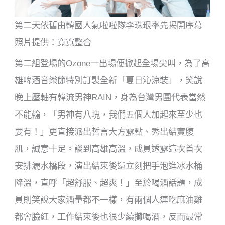
第二天依舊由韓國人氣啦啦隊李珠珢率先揭開序幕
照片提供：寬寬整合
第二組登場的Ozone一出場便掀起全場尖叫，為了高
雄啤酒音樂節特別訂製全新「夏日沁涼裝」，笑說
晚上壓軸有韓流男神RAIN，身為台灣男團代表當然
不能輸，「男神有八塊，我們五個人加起來至少也
要有！」更直接派出哲言大方露點、秀出結實腹
肌，誠意十足。談到高雄高溫，成員透露這次首次
安排灑水橋段，演出結束後還立刻把手泡進冰水桶
降溫，直呼「超舒服、超爽！」至於喝酒話題，成
員則笑說大家酒量都不一樣，有兩個人連吃麻油雞
都會臉紅，工作結束後也很少續攤喝酒，反而最常