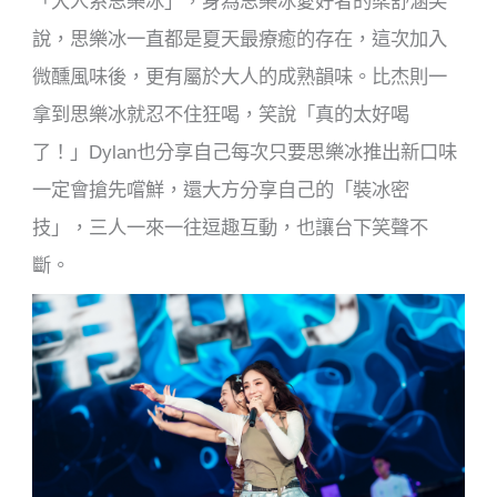
「大人系思樂冰」，身為思樂冰愛好者的梁舒涵笑
說，思樂冰一直都是夏天最療癒的存在，這次加入
微醺風味後，更有屬於大人的成熟韻味。比杰則一
拿到思樂冰就忍不住狂喝，笑說「真的太好喝
了！」Dylan也分享自己每次只要思樂冰推出新口味
一定會搶先嚐鮮，還大方分享自己的「裝冰密
技」，三人一來一往逗趣互動，也讓台下笑聲不
斷。