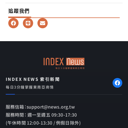
追蹤我們
F
L
E
a
i
n
c
n
v
e
e
e
b
l
o
o
o
p
k
e
INDEX NEWS 索引新聞
每日3分鐘掌握東南亞商情
服務信箱：support@news.org.tw
服務時間： 週一至週五 09:30-17:30
(午休時間 12:00-13:30 / 例假日除外)