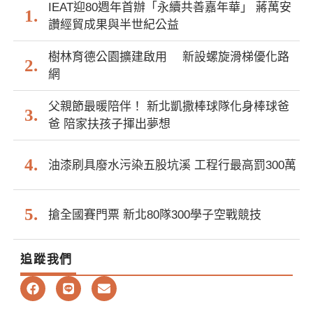
IEAT迎80週年首辦「永續共善嘉年華」 蔣萬安
讚經貿成果與半世紀公益
樹林育德公園擴建啟用 新設螺旋滑梯優化路
網
父親節最暖陪伴！ 新北凱撒棒球隊化身棒球爸
爸 陪家扶孩子揮出夢想
油漆刷具廢水污染五股坑溪 工程行最高罰300萬
搶全國賽門票 新北80隊300學子空戰競技
追蹤我們
F
L
E
a
i
n
c
n
v