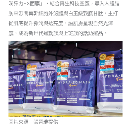
潤彈力EX面膜」，結合再生科技靈感，導入人體脂
肪來源間葉幹細胞外泌體與白玉級穀胱甘肽，主打
從肌底提升彈潤與透亮度，讓肌膚呈現自然光澤
感，成為新世代通勤族與上班族的話題選品。
圖片來源｜張晉瑞提供