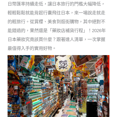
日幣匯率持續走低，讓日本旅行的門檻大幅降低，
輕輕鬆鬆就能背起行囊飛往日本，來一場說走就走
的輕旅行。從賞櫻、美食到逛街購物，其中絕對不
能錯過的，果然還是「藥妝店補貨行程」！2026年
日本藥妝究竟該買什麼？跟著達人清單，一次掌握
最值得入手的實用好物。