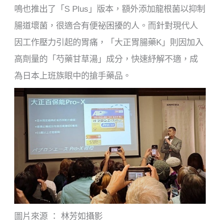
鳴也推出了「S Plus」版本，額外添加龍根菌以抑制
腸道壞菌，很適合有便祕困擾的人。而針對現代人
因工作壓力引起的胃痛，「大正胃腸藥K」則因加入
高劑量的「芍藥甘草湯」成分，快速紓解不適，成
為日本上班族眼中的搶手藥品。
圖片來源 ： 林芳如攝影