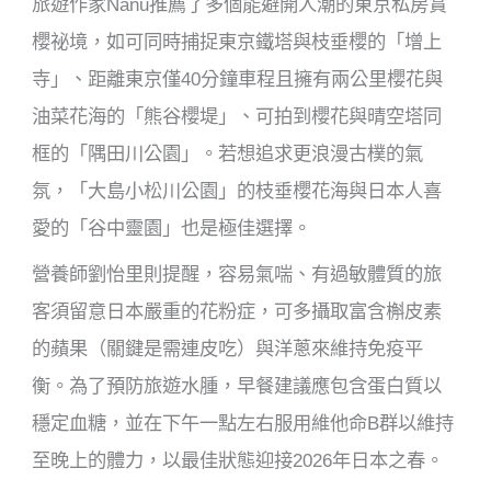
旅遊作家Nanu推薦了多個能避開人潮的東京私房賞
櫻祕境，如可同時捕捉東京鐵塔與枝垂櫻的「增上
寺」、距離東京僅40分鐘車程且擁有兩公里櫻花與
油菜花海的「熊谷櫻堤」、可拍到櫻花與晴空塔同
框的「隅田川公園」。若想追求更浪漫古樸的氣
氛，「大島小松川公園」的枝垂櫻花海與日本人喜
愛的「谷中靈園」也是極佳選擇。
營養師劉怡里則提醒，容易氣喘、有過敏體質的旅
客須留意日本嚴重的花粉症，可多攝取富含槲皮素
的蘋果（關鍵是需連皮吃）與洋蔥來維持免疫平
衡。為了預防旅遊水腫，早餐建議應包含蛋白質以
穩定血糖，並在下午一點左右服用維他命B群以維持
至晚上的體力，以最佳狀態迎接2026年日本之春。