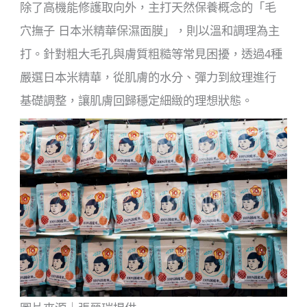
除了高機能修護取向外，主打天然保養概念的「毛
穴撫子 日本米精華保濕面膜」，則以溫和調理為主
打。針對粗大毛孔與膚質粗糙等常見困擾，透過4種
嚴選日本米精華，從肌膚的水分、彈力到紋理進行
基礎調整，讓肌膚回歸穩定細緻的理想狀態。