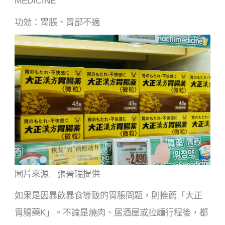
MEDICINE
功効：胃脹、胃部不適
圖片來源｜張晉瑞提供
如果是因暴飲暴食導致的胃脹問題，則推薦「大正
胃腸藥K」。不論是燒肉、居酒屋或拉麵行程後，都