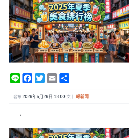
Li
F
T
E
分
n
a
wi
m
享
e
c
tt
ail
2026年5月26日 18:00
·
報新聞
發布
文｜
e
er
b
o
o