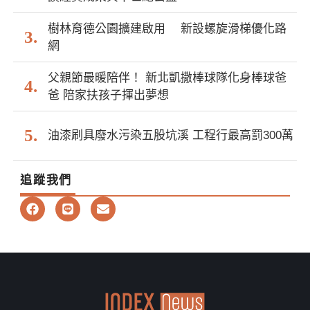
樹林育德公園擴建啟用 新設螺旋滑梯優化路
網
父親節最暖陪伴！ 新北凱撒棒球隊化身棒球爸
爸 陪家扶孩子揮出夢想
油漆刷具廢水污染五股坑溪 工程行最高罰300萬
追蹤我們
F
L
E
a
i
n
c
n
v
e
e
e
b
l
o
o
o
p
k
e