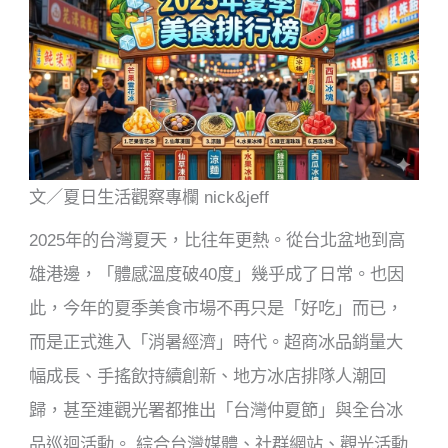
k
文／夏日生活觀察專欄 nick&jeff
2025年的台灣夏天，比往年更熱。從台北盆地到高
雄港邊，「體感溫度破40度」幾乎成了日常。也因
此，今年的夏季美食市場不再只是「好吃」而已，
而是正式進入「消暑經濟」時代。超商冰品銷量大
幅成長、手搖飲持續創新、地方冰店排隊人潮回
歸，甚至連觀光署都推出「台灣仲夏節」與全台冰
品巡迴活動。 綜合台灣媒體、社群網站、觀光活動