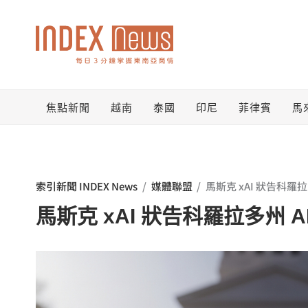
跳
至
主
要
焦點新聞
越南
泰國
印尼
菲律賓
馬
內
容
索引新聞 INDEX News
/
媒體聯盟
/
馬斯克 xAI 狀告科羅拉
馬斯克 xAI 狀告科羅拉多州 A