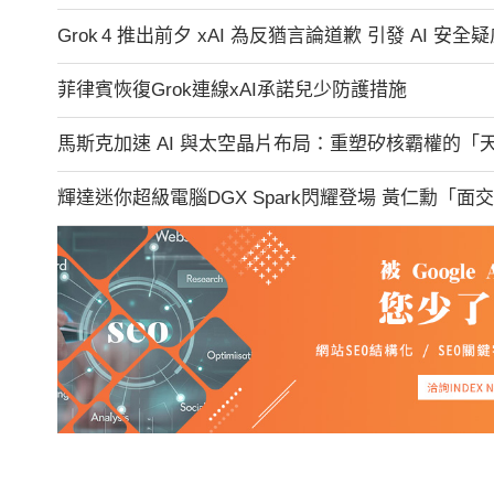
Grok 4 推出前夕 xAI 為反猶言論道歉 引發 AI 安全
菲律賓恢復Grok連線xAI承諾兒少防護措施
馬斯克加速 AI 與太空晶片布局：重塑矽核霸權的「
輝達迷你超級電腦DGX Spark閃耀登場 黃仁勳「面