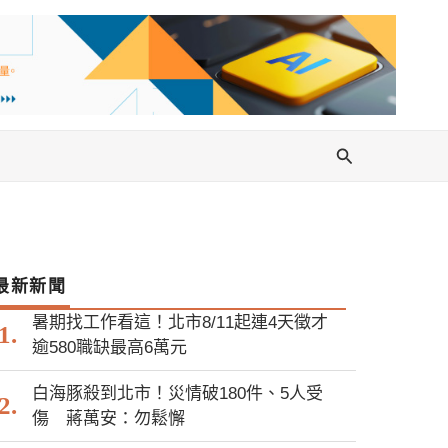
搜
尋
最新新聞
暑期找工作看這！北市8/11起連4天徵才
逾580職缺最高6萬元
白海豚殺到北市！災情破180件、5人受
傷 蔣萬安：勿鬆懈