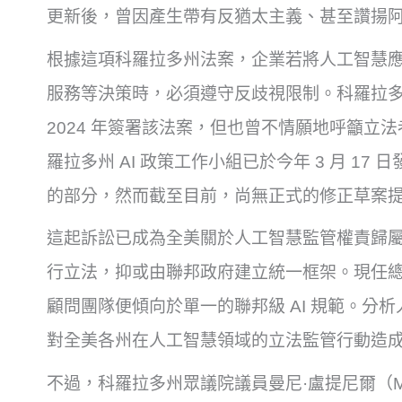
更新後，曾因產生帶有反猶太主義、甚至讚揚阿
根據這項科羅拉多州法案，企業若將人工智慧
服務等決策時，必須遵守反歧視限制。科羅拉多州州長
2024 年簽署該法案，但也曾不情願地呼籲立
羅拉多州 AI 政策工作小組已於今年 3 月 1
的部分，然而截至目前，尚無正式的修正草案提出，
這起訴訟已成為全美關於人工智慧監管權責歸
行立法，抑或由聯邦政府建立統一框架。現任總統唐納德
顧問團隊便傾向於單一的聯邦級 AI 規範。分析
對全美各州在人工智慧領域的立法監管行動造
不過，科羅拉多州眾議院議員曼尼·盧提尼爾（Man