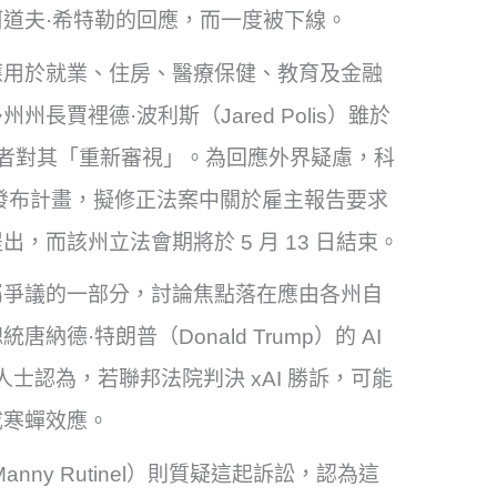
道夫·希特勒的回應，而一度被下線。
應用於就業、住房、醫療保健、教育及金融
賈裡德·波利斯（Jared Polis）雖於
法者對其「重新審視」。為回應外界疑慮，科
7 日發布計畫，擬修正法案中關於雇主報告要求
而該州立法會期將於 5 月 13 日結束。
屬爭議的一部分，討論焦點落在應由各州自
·特朗普（Donald Trump）的 AI
人士認為，若聯邦法院判決 xAI 勝訴，可能
成寒蟬效應。
ny Rutinel）則質疑這起訴訟，認為這