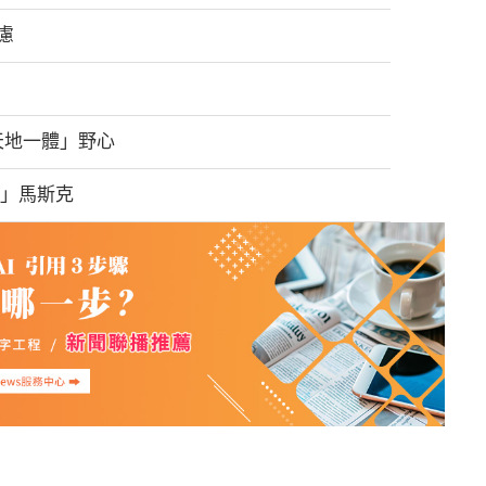
疑慮
天地一體」野心
交」馬斯克