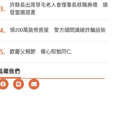
許縣長出席草屯老人會理事長就職典禮 頒
發當選證書
領200萬裝修房屋 警方細問識破詐騙話術
歡慶父親節 暖心慰勉同仁
追蹤我們
F
L
E
a
i
n
c
n
v
e
e
e
b
l
o
o
o
p
k
e