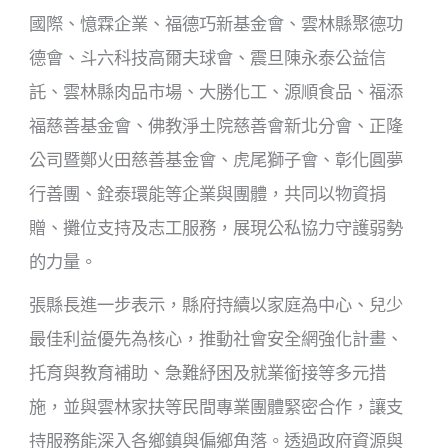
國際、憶霖企業、福德巧新基金會、雲林縣聚德功
德會、斗六科技高爾夫球會、震旦陳永泰公益信
託、雲林縣肉品市場、大勝化工、源順食品、福添
福慈善基金會、佛教淨土院慈善會新北分會、正隆
公司暨鄭火田慈善基金會、虎尾獅子會、彰化圓夢
行善團、銓泰環能等企業與團體，共同以物資捐
贈、攤位支持及志工服務，展現公私協力守護弱勢
的力量。
張縣長進一步表示，縣府持續以家庭為中心、兒少
最佳利益優先為核心，推動社會安全網強化計畫、
托育與教育補助、急難紓困及就業銜接等多元措
施，並與雲林家扶等民間專業團體緊密合作，讓支
持服務能深入各鄉鎮與偏鄉角落。透過政府資源與