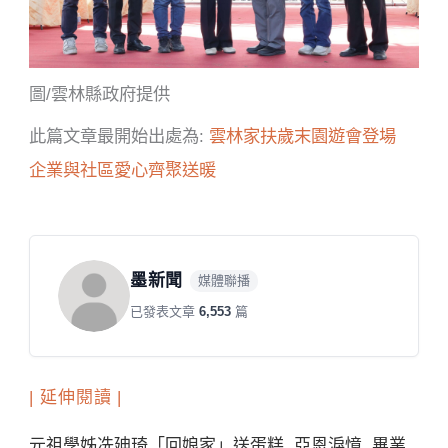
圖/雲林縣政府提供
此篇文章最開始出處為:
雲林家扶歲末園遊會登場
企業與社區愛心齊聚送暖
墨新聞
媒體聯播
已發表文章
6,553
篇
| 延伸閱讀 |
元祖學姊冼廸琦「回娘家」送蛋糕 亞恩淚憶 畢業