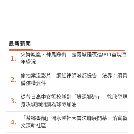
最新新聞
火舞鳳凰、神鬼踩街 嘉義城隍夜巡9/11重現百
年盛況
偷拍案沒影片 網紅律師喊都提告 法界：須具
備侵權要件
從昔日高中女籃校隊到「資深獅迷」 徐欣瑩現
身攻城獅開訓為球隊加油
「茶鄉墨韻」濁水溪社大書法聯展開幕 落實藝
文深耕社區