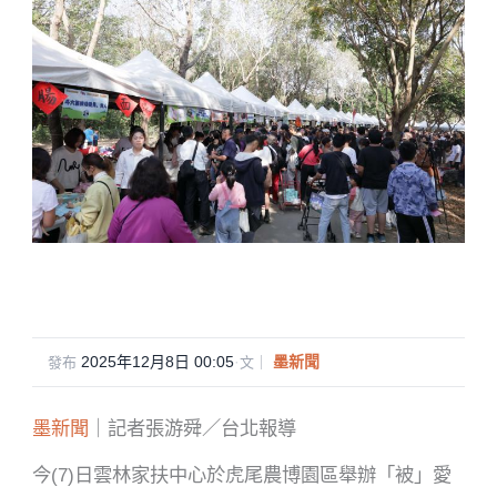
2025年12月8日 00:05
·
墨新聞
發布
文｜
墨新聞
｜記者張游舜／台北報導
今(7)日雲林家扶中心於虎尾農博園區舉辦「被」愛