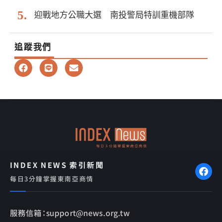
迎戰地方公職大選 南投警局特訓重機部隊
追蹤我們
F
L
E
a
i
n
c
n
v
e
e
e
b
l
o
o
o
p
k
e
INDEX NEWS 索引新聞
每日3分鐘掌握東南亞商情
服務信箱：support@news.org.tw