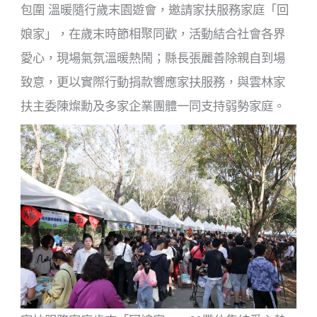
包圍 溫暖隨行歲末園遊會，邀請家扶服務家庭「回
娘家」，在歲末時節相聚同歡，活動結合社會各界
愛心，現場氣氛溫暖熱鬧；縣長張麗善除親自到場
致意，更以實際行動捐款響應家扶服務，與雲林家
扶主委陳燦勳及多家企業團體一同支持弱勢家庭。