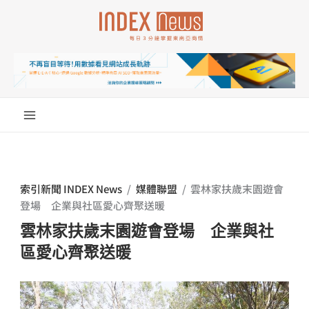
跳
至
主
要
內
容
索引新聞 INDEX News
/
媒體聯盟
/
雲林家扶歲末園遊會
登場 企業與社區愛心齊聚送暖
雲林家扶歲末園遊會登場 企業與社
區愛心齊聚送暖