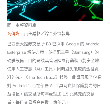
圖／本報資料庫
商傳媒
｜責任編輯／綜合外電報導
巴西最大證券交易所 B3 已採用 Google 的 Android
Enterprise 解決方案，並搭配三星（Samsung）的
硬體設備，目的是讓其管理階層行動裝置能安全地
使用人工智慧（AI）工具，同時避免敏感的金融資
料外洩。《The Tech Buzz》報導，此舉展現了企業
對 Android 平台在部署 AI 工具時資料保護能力的日
益增長。該交易所每年處理逾 1.5 兆美元的交易
量，每日交易額高達數十億美元。