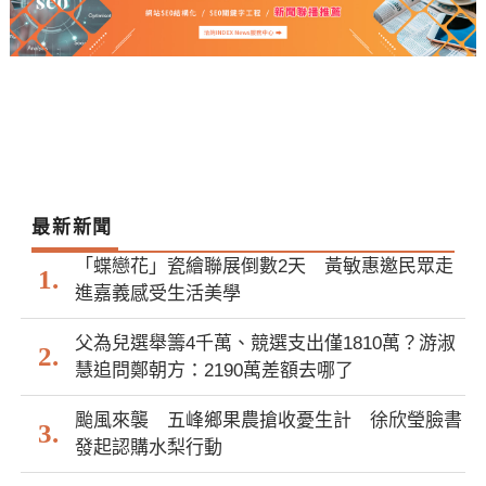
最新新聞
「蝶戀花」瓷繪聯展倒數2天 黃敏惠邀民眾走
進嘉義感受生活美學
父為兒選舉籌4千萬、競選支出僅1810萬？游淑
慧追問鄭朝方：2190萬差額去哪了
颱風來襲 五峰鄉果農搶收憂生計 徐欣瑩臉書
發起認購水梨行動