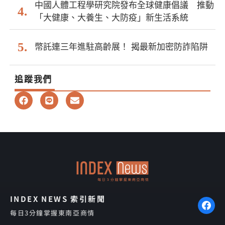
中國人體工程學研究院發布全球健康倡議 推動
「大健康、大養生、大防疫」新生活系統
幣託連三年進駐高齡展！ 揭最新加密防詐陷阱
追蹤我們
F
L
E
a
i
n
c
n
v
e
e
e
b
l
o
o
o
p
k
e
INDEX NEWS 索引新聞
每日3分鐘掌握東南亞商情