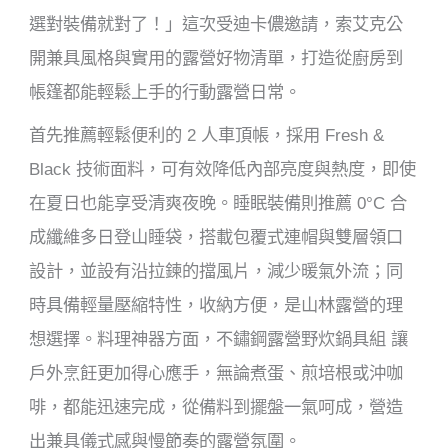
選對裝備就對了！」這次受迪卡儂邀請，索艾克公
開兼具風格與實用的露營好物清單，打造從廚房到
帳篷都能輕鬆上手的行動露營日常。
首先推薦輕鬆便利的
2
人車頂帳，採用
Fresh &
Black
技術面料，可有效降低內部亮度與熱度，即使
在夏日也能享受清爽夜晚。睡眠裝備則推薦
0°C
合
成纖維多日登山睡袋，搭載包覆式連帽與雙層領口
設計，並設有沿拉鍊的擋風片，減少暖氣外流；同
時具備輕量壓縮特性，收納方便，是山林露營的理
想選擇。料理神器方面，不鏽鋼露營野炊鍋具組
讓
戶外烹飪更加得心應手，無論煮蛋、煎培根或沖咖
啡，都能迅速完成，從備料到擺盤一氣呵成，營造
出兼具儀式感與慢節奏的露營氛圍。