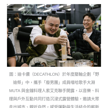
圖：迪卡儂（DECATHLON）於年度壓軸企劃「野
迪祭」中，攜手「廢男團」成員嘻哈歌手大淵
MUTA 與金鐘料理人索艾克聯手開露，以音樂、料
理與戶外互動共同打造沉浸式露營體驗，邀請大眾
走出城市、親近自然，感受運動與生活結合的嶄新