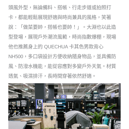
頭風外型，無論備料、搭帳、行走步道或拍照打
卡，都能輕鬆展現舒適與時尚兼具的風格
，笑著
說：「做菜要帥，搭帳也要帥！」。
大淵
也以此造
型登場，展現戶外潮流風範，時尚指數爆棚，現場
他也
推
薦身上的
QUECHUA
卡其色男款背心
NH500
，多口袋設計方便收納隨身物品，並具備防
風、防潑水機能，能從容應對多變戶外天氣。材質
透氣、吸濕排汗，長時間穿著依然舒適。