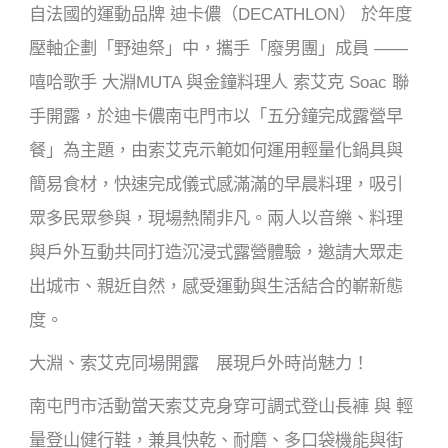
自法國的運動品牌
迪卡
儂
（
DECATHLON
）
於年度
壓軸企劃「野迪祭」中，攜手「廢男團」成員
——
嘻哈歌手
大淵
MUTA
與金鐘料理人
索艾克
Soac
聯
手開露，
於迪卡儂南屯門市
以「五分鐘完成露營早
餐」為主題，由索艾克示範如何運用輕量化鍋具與
簡易食材，快速完成儀式感滿滿的早晨料理
，吸引
眾多民眾參與，現場熱鬧非凡
。兩人以音樂、料理
與戶外互動共同打造沉浸式露營體驗，邀請大眾走
出城市、親近自然，感受運動與生活結合的嶄新態
度。
大淵、索艾克同場開露 展現戶外時尚魅力
！
南屯門市活動當天索艾克
身穿可調式登山長褲
與
輕
量登山健行鞋，兼具快乾、耐磨、多口袋機能與街