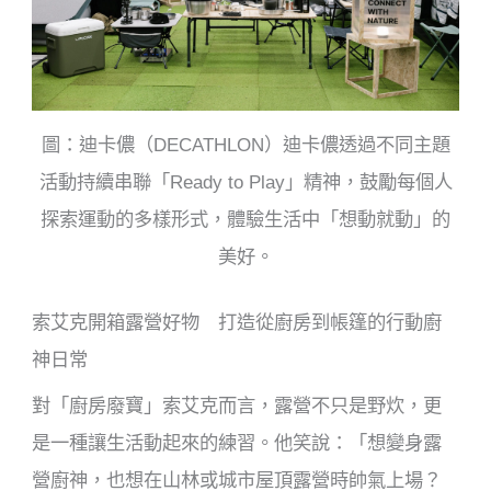
圖：迪卡儂（DECATHLON）迪卡儂透過不同主題
活動持續串聯「Ready to Play」精神，鼓勵每個人
探索運動的多樣形式，體驗生活中「想動就動」的
美好。
索艾克開箱露營好物 打造從廚房到帳篷的行動廚
神日常
對「廚房廢寶」索艾克而言，露營不只是野炊，更
是一種讓生活動起來的練習。他笑說：「想變身露
營廚神，也想在山林或城市屋頂露營時帥氣上場？