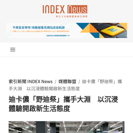
跳
至
主
要
內
容
索引新聞 INDEX News
/
媒體聯盟
/
迪卡儂「野迪祭」攜
手大淵 以沉浸體驗開啟新生活態度
迪卡儂「野迪祭」攜手大淵 以沉浸
體驗開啟新生活態度