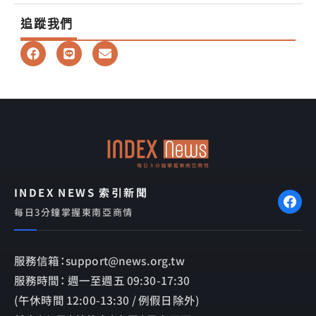
追蹤我們
F
L
E
a
i
n
c
n
v
e
e
e
b
l
o
o
o
p
k
e
INDEX NEWS 索引新聞
每日3分鐘掌握東南亞商情
服務信箱：support@news.org.tw
服務時間： 週一至週五 09:30-17:30
(午休時間 12:00-13:30 / 例假日除外)