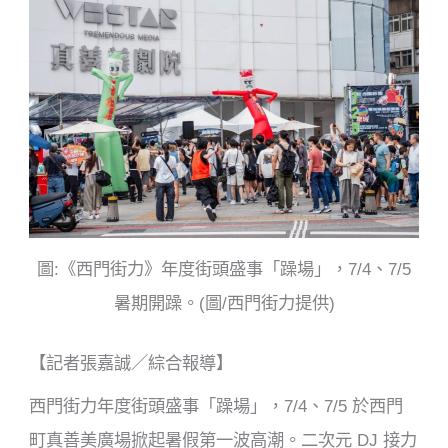
b
o
o
k
圖:《西門街力》年度街頭盛事「躁場」，7/4、7/5
暑期開躁。(圖/西門街力提供)
【記者張嘉誠／綜合報導】
西門街力年度街頭盛事「躁場」，7/4、7/5 於西門
町真善美廣場掀起暑假第一波高潮。二次元 DJ 接力