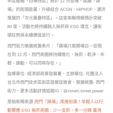
年度壓軸「白噪特區」將於 12 月登場，延續「躁
場」的街頭能量，升級結合 ACGN、HIPHOP、潮流
策展的「次元重疊特區」。店家串聯規模預計突破
80 家。活動也將持續融入無菸與 ESG 理念，讓街
頭狂熱與永續價值並行。
西門街力策展統籌表示：「躁場只是開場白。從現
在到 12 月，西門商圈將持續進化，無菸、乾淨、年
輕、躁動，可以同時存在。」
指導單位- 經濟部商業發展署、主辦單位- 社團法人
台北市西門徒步區街區發展促進會、策展統籌- 西門
街力。更多活動詳情追蹤IG：@ximen.street.power
原始新聞來源
西門「躁場」席捲街頭！年輕人以行
動響應 ESG 無菸商圈：少一支菸，多一分躁
臺灣