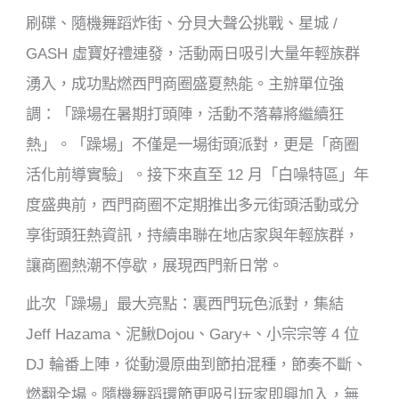
刷碟、隨機舞蹈炸街、分貝大聲公挑戰、星城 /
GASH 虛寶好禮連發，活動兩日吸引大量年輕族群
湧入，成功點燃西門商圈盛夏熱能。主辦單位強
調：「躁場在暑期打頭陣，活動不落幕將繼續狂
熱」。「躁場」不僅是一場街頭派對，更是「商圈
活化前導實驗」。接下來直至 12 月「白噪特區」年
度盛典前，西門商圈不定期推出多元街頭活動或分
享街頭狂熱資訊，持續串聯在地店家與年輕族群，
讓商圈熱潮不停歇，展現西門新日常。
此次「躁場」最大亮點：裏西門玩色派對，集結
Jeff Hazama、泥鰍Dojou、Gary+、小宗宗等 4 位
DJ 輪番上陣，從動漫原曲到節拍混種，節奏不斷、
燃翻全場。隨機舞蹈環節更吸引玩家即興加入，無