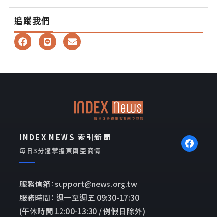
追蹤我們
F
L
E
a
i
n
c
n
v
e
e
e
b
l
o
o
o
p
k
e
INDEX NEWS 索引新聞
每日3分鐘掌握東南亞商情
服務信箱：support@news.org.tw
服務時間： 週一至週五 09:30-17:30
(午休時間 12:00-13:30 / 例假日除外)