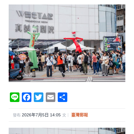
Li
F
T
E
分
n
a
wi
m
享
e
c
tt
ail
2026年7月5日 14:05
·
臺灣郵報
發布
文｜
e
er