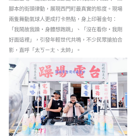
腳本的街頭律動，展現西門町最真實的態度。現場
兩隻舞動氣球人更成打卡熱點，身上印著金句：
「我鬧故我躁・身體想跑跳」、「沒在看你・我剛
好面這裡」，引發年輕世代共鳴，不少民眾搶拍合
影，直呼「太ㄎㄧㄤ、太帥」。