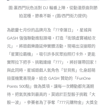
圖:裏西門玩色派對 DJ 輪番上陣，從動漫原曲到節
拍混種，節奏不斷。(圖/西門街力提供)
為歡慶七月份的品牌月及「77幸運日」，星城與
GASH 強強聯動進駐躁場，打造「街頭虛寶補給次
元」，將遊戲樂趣延伸實體活動，現場出沒搶眼的
「星寶拉霸機」，吸引許多民眾拍照打卡外，更能
實際拉下把手、挑戰連線「777」，將好運帶回家！
與此同時，星城遊戲人氣角色「甘貝熊」化身超萌
扭蛋機驚喜現身，結合 GASH 贊助的「FunOne
Points 500點」做為獎項，讓每一次轉動都充滿期
待。把氣氛推到最高的，莫過於巨型骰子挑戰「大
骰一波」，參賽者為了爭奪「777元購物金」大獎全