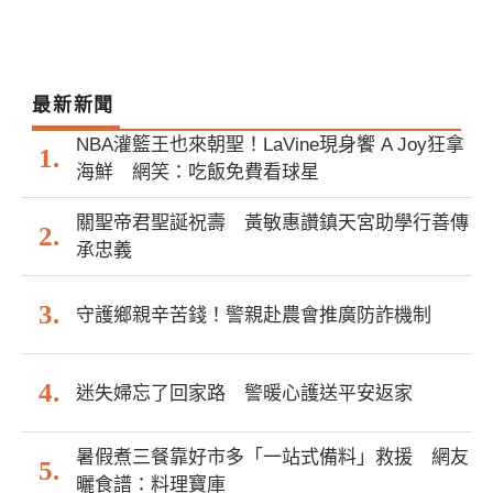
最新新聞
NBA灌籃王也來朝聖！LaVine現身饗 A Joy狂拿
海鮮 網笑：吃飯免費看球星
關聖帝君聖誕祝壽 黃敏惠讚鎮天宮助學行善傳
承忠義
守護鄉親辛苦錢！警親赴農會推廣防詐機制
迷失婦忘了回家路 警暖心護送平安返家
暑假煮三餐靠好市多「一站式備料」救援 網友
曬食譜：料理寶庫