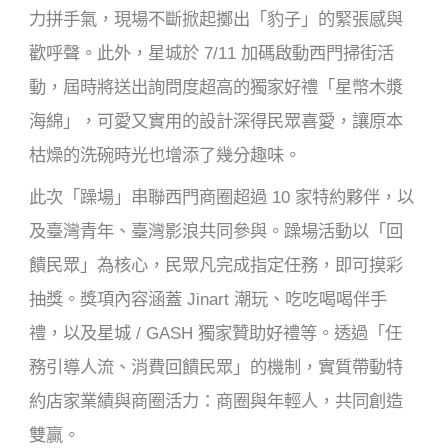
力拼手氣，現場不斷掀起擲出「豹子」的緊張感與
歡呼聲。此外，星城於 7/11 加碼啟動西門掃街活
動，屆時將送出詢問度超高的獨家好禮「星幣木漿
海綿」，可愛又實用的設計深得民眾喜愛，讓原本
枯燥的洗碗時光也增添了幾分趣味。
此次「躁場」串聯西門商圈超過 10 家特約夥伴，以
及臺灣青年、臺灣影浪共同參與。躁場活動以「回
饋民眾」為核心，民眾凡完成指定任務，即可摸彩
抽獎。獎項內容涵蓋 Jinart 潮玩、吃吃喝喝伴手
禮，以及星城 / GASH 獨家贊助好禮等。透過「任
務引導人流、消費回饋民眾」的機制，實質帶動特
約店家業績與商圈活力：商圈與年輕人，共同創造
雙贏。