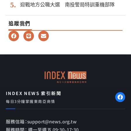
迎戰地方公職大選 南投警局特訓重機部隊
追蹤我們
F
L
E
a
i
n
c
n
v
e
e
e
b
l
o
o
o
p
k
e
INDEX NEWS 索引新聞
每日3分鐘掌握東南亞商情
服務信箱：support@news.org.tw
服務時間： 週一至週五 09:30-17:30