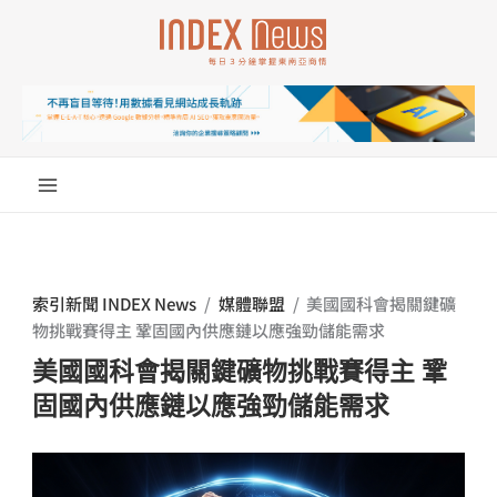
跳
至
主
要
內
容
索引新聞 INDEX News
/
媒體聯盟
/
美國國科會揭關鍵礦
物挑戰賽得主 鞏固國內供應鏈以應強勁儲能需求
美國國科會揭關鍵礦物挑戰賽得主 鞏
固國內供應鏈以應強勁儲能需求