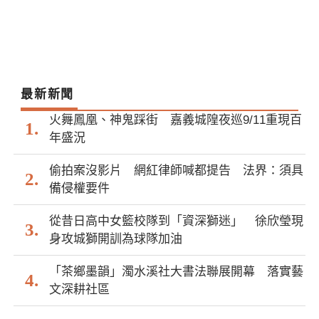
最新新聞
火舞鳳凰、神鬼踩街 嘉義城隍夜巡9/11重現百
年盛況
偷拍案沒影片 網紅律師喊都提告 法界：須具
備侵權要件
從昔日高中女籃校隊到「資深獅迷」 徐欣瑩現
身攻城獅開訓為球隊加油
「茶鄉墨韻」濁水溪社大書法聯展開幕 落實藝
文深耕社區