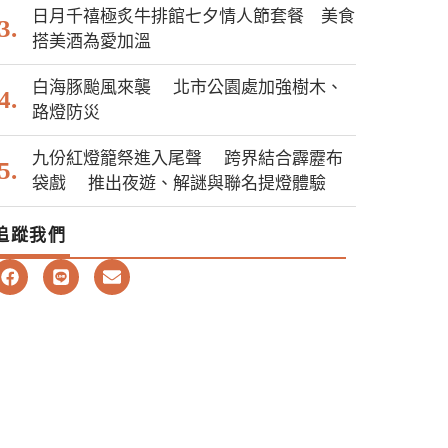
日月千禧極炙牛排館七夕情人節套餐 美食
搭美酒為愛加溫
白海豚颱風來襲 北市公園處加強樹木、
路燈防災
九份紅燈籠祭進入尾聲 跨界結合霹靂布
袋戲 推出夜遊、解謎與聯名提燈體驗
追蹤我們
F
L
E
a
i
n
c
n
v
e
e
e
b
l
o
o
o
p
k
e