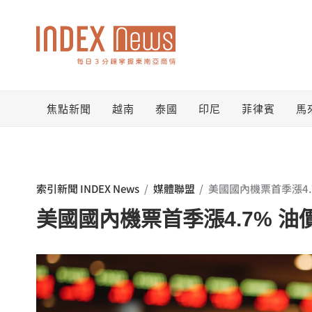
跳
至
主
要
焦點新聞
越南
泰國
印尼
菲律賓
馬
內
容
索引新聞 INDEX News
/
媒體聯盟
/
美國國內機票首季漲4.
美國國內機票首季漲4.7% 