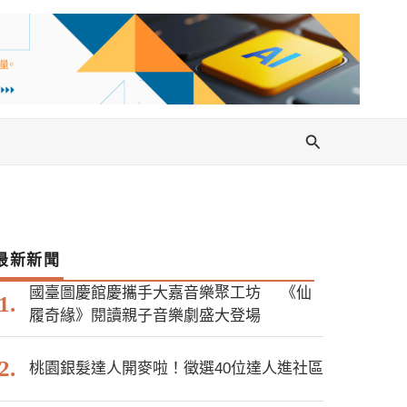
搜
尋
最新新聞
國臺圖慶館慶攜手大嘉音樂聚工坊 《仙
履奇緣》閱讀親子音樂劇盛大登場
桃園銀髮達人開麥啦！徵選40位達人進社區