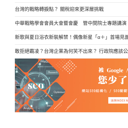
台灣的戰略轉捩點？ 關稅迎來更深層挑戰
中華戰略學會會員大會暨會慶 管中閔院士專題講演
新歌與夏日浴衣新裝解禁！偶像新星「α＋」首場見面會
敢拒絕霸凌？台灣企業為何笑不出來？ 行政院應該