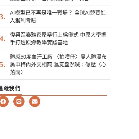
AI模型已不再是唯一戰場？ 全球AI競賽進
入獲利考驗
復興區泰雅家屋舉行上樑儀式 中原大學攜
手打造原鄉教學實踐基地
體感50度血汗工廠 〈拍噗仔〉變人體瀑布
吳申梅內外交相煎 濕意盎然喊：碾壓〈心
落雨〉
追蹤我們
F
L
E
a
i
n
c
n
v
e
e
e
b
l
o
o
o
p
k
e