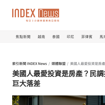
跳
至
主
要
焦點新聞
越南
泰國
印尼
菲律賓
馬
內
容
索引新聞 INDEX News
/
媒體聯盟
/
美國人最愛投資是房
美國人最愛投資是房產？民調
巨大落差