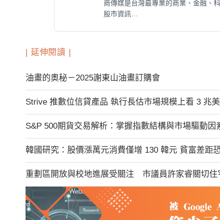
商傳媒是台灣最專業的商業、金融、
股市資訊…
| 延伸閱讀 |
油畫的奧秘－2025謝東山油畫訂購會
Strive 推數位信貸產品 執行長估市場規模上看 3 兆
S&P 500期貨交易解析：掌握指數結構與市場驅動因
韓國研究：股價漲萬元消費僅增 130 韓元 貧富差距
重劃區開放與校地進展受關注 市議員許家睿關切住