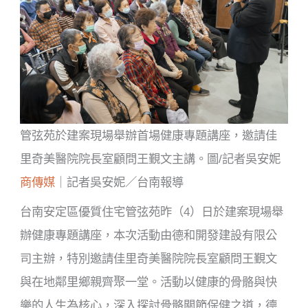
管弦苑於建案現場舉辦首場健康專題講座，邀請佳
里奇美醫院院長室顧問王覲文主講。圖/記者吳安妮
商傳媒
｜記者吳安妮／台南報導
台南安定區優質住宅管弦苑昨（4）日於建案現場舉
辦健康專題講座，本次活動由德和開發建設有限公
司主辦，特別邀請佳里奇美醫院院長室顧問王覲文
與在地鄰里鄉親齊聚一堂。活動以健康的骨骼與快
樂的人生為核心，深入探討骨骼關節保健之道，德