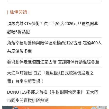
| 延伸閱讀 |
頂級高雄KTV快衝！賓士台鋁店2026元旦霸氣開幕
歡唱5折熱搶
角落幸福用藝術與陪伴溫暖楠西江家古厝 超過400人
共度溫暖冬至
藝術創伴走進楠西江家古厝 實踐陪伴行動溫暖冬至
大江戶町鰻屋 日式「鰻魚飯&日式歌舞伎迎鰻之
舞」台南店新登場！
DONUTES多那之首推《生甜甜圈快閃車》 五大門
市同步開賣掀排隊熱潮