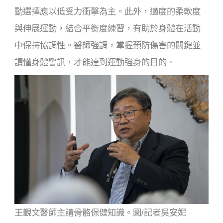
動選擇應以低受力衝擊為主。此外，適度的柔軟度
與伸展運動，結合平衡度練習，有助於身體在活動
中保持協調性。醫師強調，掌握預防傷害的關鍵並
讀懂身體警訊，才能達到運動強身的目的。
王覲文醫師主講骨骼保健知識。圖/記者吳安妮