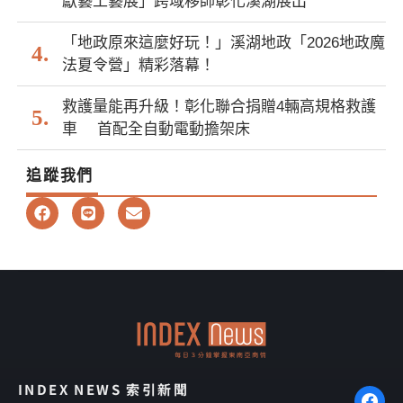
獻藝工藝展」跨域移師彰化溪湖展出
「地政原來這麼好玩！」溪湖地政「2026地政魔
法夏令營」精彩落幕！
救護量能再升級！彰化聯合捐贈4輛高規格救護
車 首配全自動電動擔架床
追蹤我們
F
L
E
a
i
n
c
n
v
e
e
e
b
l
o
o
o
p
k
e
INDEX NEWS 索引新聞