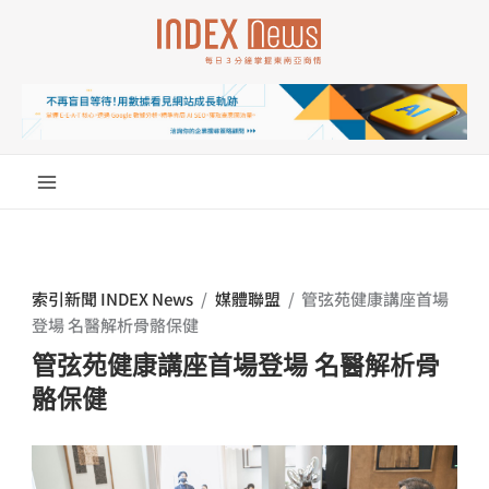
跳
至
主
要
內
容
索引新聞 INDEX News
/
媒體聯盟
/
管弦苑健康講座首場
登場 名醫解析骨骼保健
管弦苑健康講座首場登場 名醫解析骨
骼保健