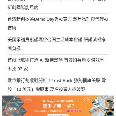
新創國際能見度
台灣新創矽谷Demo Day秀AI實力 聚焦物理與代理AI
技術
美國眾議員索諾瑪谷召開生活成本會議 研議減輕家
庭負擔
首爾冠嶽區打造 AI 新創聚落 首波招募逾 6 倍競爭
率湧 97 家
數位銀行割喉戰開打！Trust Bank 強勢插旗美股 零
股「10 美元」變股東 萬名投資人搶破頭