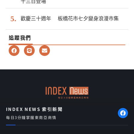
十三日登場
歡慶三十週年 板橋花市七夕變身浪漫市集
追蹤我們
F
L
E
a
i
n
c
n
v
e
e
e
b
l
o
o
o
p
k
e
INDEX NEWS 索引新聞
每日3分鐘掌握東南亞商情