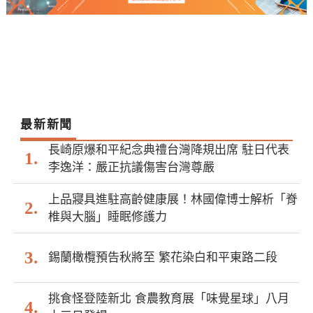
最新新聞
長崎原爆和平紀念典禮台灣降規出席 駐日代表
李逸洋：嚴正抗議傷害台灣尊嚴
上品寢具進駐高齡健康展！林國偉博士解析「脊
椎與大腦」睡眠修護力
錫蘭橄欖預告秋將至 繁花染白和平東路二段
挑食怪登陸新北 食農教育展「味覺星球」八月