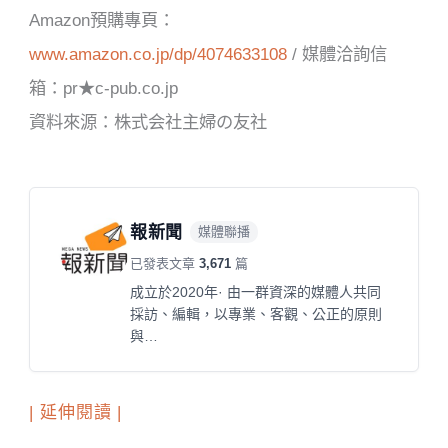
Amazon預購專頁：
www.amazon.co.jp/dp/4074633108
/ 媒體洽詢信
箱：pr★c-pub.co.jp
資料來源：株式会社主婦の友社
報新聞
媒體聯播
已發表文章
3,671
篇
成立於2020年· 由一群資深的媒體人共同
採訪、編輯，以專業、客觀、公正的原則
與…
| 延伸閱讀 |