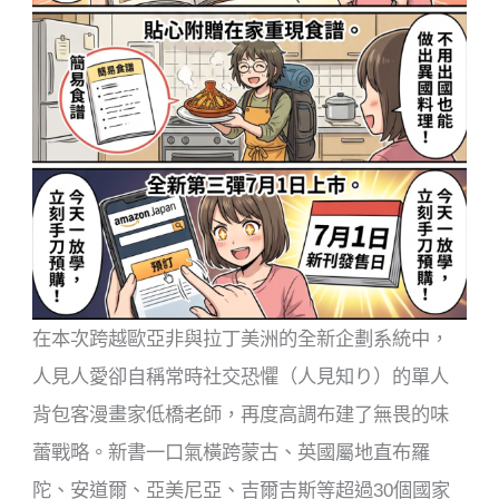
在本次跨越歐亞非與拉丁美洲的全新企劃系統中，
人見人愛卻自稱常時社交恐懼（人見知り）的單人
背包客漫畫家低橋老師，再度高調布建了無畏的味
蕾戰略。新書一口氣橫跨蒙古、英國屬地直布羅
陀、安道爾、亞美尼亞、吉爾吉斯等超過30個國家