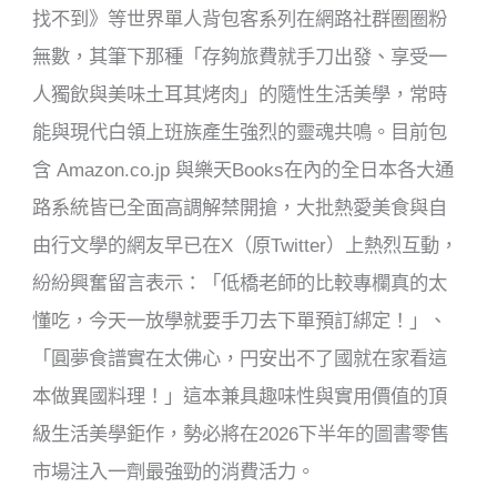
找不到》等世界單人背包客系列在網路社群圈圈粉
無數，其筆下那種「存夠旅費就手刀出發、享受一
人獨飲與美味土耳其烤肉」的隨性生活美學，常時
能與現代白領上班族產生強烈的靈魂共鳴。目前包
含 Amazon.co.jp 與樂天Books在內的全日本各大通
路系統皆已全面高調解禁開搶，大批熱愛美食與自
由行文學的網友早已在X（原Twitter）上熱烈互動，
紛紛興奮留言表示：「低橋老師的比較專欄真的太
懂吃，今天一放學就要手刀去下單預訂綁定！」、
「圓夢食譜實在太佛心，円安出不了國就在家看這
本做異國料理！」這本兼具趣味性與實用價值的頂
級生活美學鉅作，勢必將在2026下半年的圖書零售
市場注入一劑最強勁的消費活力。