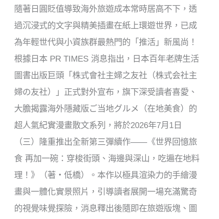
隨著日圓貶值導致海外旅遊成本常時居高不下，透
過沉浸式的文字與精美插畫在紙上環遊世界，已成
為年輕世代與小資族群最熱門的「推活」新風尚！
根據日本 PR TIMES 消息指出，日本百年老牌生活
圖書出版巨頭「株式會社主婦之友社（株式会社主
婦の友社）」正式對外宣布，旗下深受讀者喜愛、
大膽揭露海外隱藏版ご当地グルメ（在地美食）的
超人氣紀實漫畫散文系列，將於2026年7月1日
（三）隆重推出全新第三彈續作——《世界回憶旅
食 再加一碗：穿梭街頭、海邊與深山，吃遍在地料
理！》（著・低橋）。本作以極具渲染力的手繪漫
畫與一體化實景照片，引導讀者展開一場充滿驚奇
的視覺味覺探險，消息釋出後隨即在旅遊版塊、圖