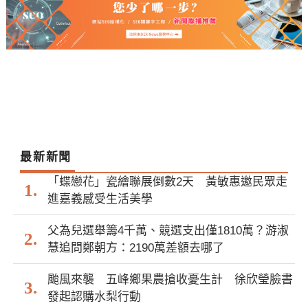
最新新聞
「蝶戀花」瓷繪聯展倒數2天 黃敏惠邀民眾走
進嘉義感受生活美學
父為兒選舉籌4千萬、競選支出僅1810萬？游淑
慧追問鄭朝方：2190萬差額去哪了
颱風來襲 五峰鄉果農搶收憂生計 徐欣瑩臉書
發起認購水梨行動