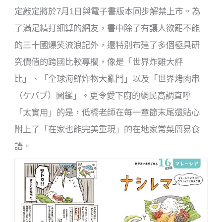
定敲定將於7月1日與電子書版本同步解禁上市。為
了滿足精打細算的網友，書中除了有讓人欲罷不能
的三十國爆笑流浪記外，還特別布建了多個極具研
究價值的跨國比較專欄，像是「世界炸雞大評
比」、「全球海鮮炸物大亂鬥」以及「世界烤肉串
（ケバブ）圖鑑」。更令愛下廚的網民高調直呼
「太實用」的是，低橋老師在每一章節末尾還貼心
附上了「在家也能完美重現」的在地家常菜簡易食
譜。