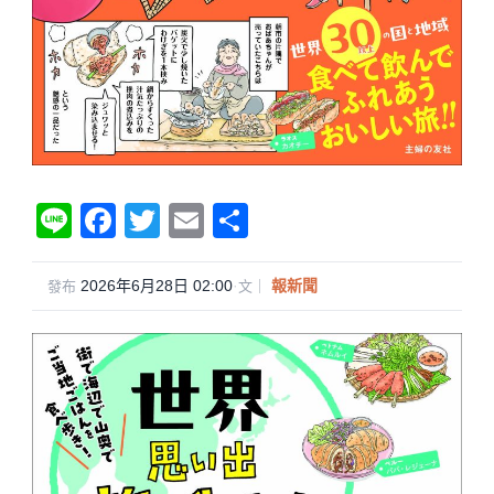
Li
F
T
E
分
n
a
wi
m
享
e
c
tt
ail
2026年6月28日 02:00
·
報新聞
發布
文｜
e
er
b
o
o
k