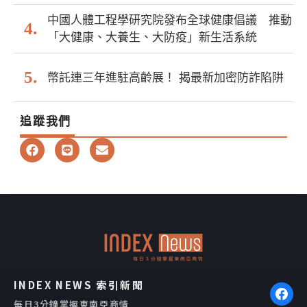
中國人體工程學研究院發布全球健康倡議 推動
「大健康、大養生、大防疫」新生活系統
幣託連三年進駐高齡展！ 揭最新加密防詐陷阱
追蹤我們
F
L
E
a
i
n
c
n
v
e
e
e
b
l
o
o
o
p
k
e
INDEX NEWS 索引新聞
每日3分鐘掌握東南亞商情