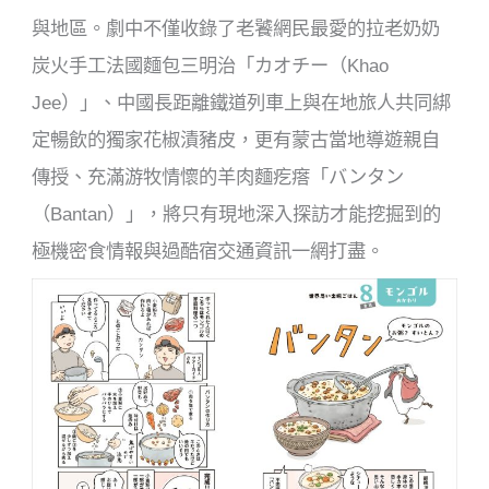
與地區。劇中不僅收錄了老饕網民最愛的拉老奶奶
炭火手工法國麵包三明治「カオチー（Khao
Jee）」、中國長距離鐵道列車上與在地旅人共同綁
定暢飲的獨家花椒漬豬皮，更有蒙古當地導遊親自
傳授、充滿游牧情懷的羊肉麵疙瘩「バンタン
（Bantan）」，將只有現地深入探訪才能挖掘到的
極機密食情報與過酷宿交通資訊一網打盡。