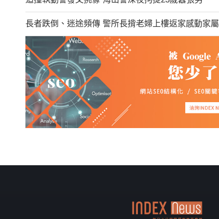
長者跌倒、迷途頻傳 警所長揹老婦上樓返家感動家屬