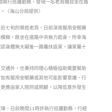
間執行巡邏勤務，發現一名老翁獨自坐在路
心。〈海山分局提供〉
年近七旬的葉姓老翁，日前深夜服用安眠藥
漸模糊，跌坐在道路中央無力起身，所幸海
確認身體無大礙後一路攙扶返家，讓家屬十
、交通外，也秉持同理心積極協助需要幫助
者如有服用安眠藥或其他可能影響意識、行
段更應由家人陪同或照顧，以降低意外發生
瑋，日前晚間11時許執行巡邏勤務，行經