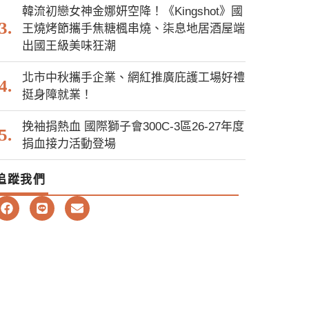
韓流初戀女神金娜妍空降！《Kingshot》國
王燒烤節攜手焦糖楓串燒、柒息地居酒屋端
出國王級美味狂潮
北市中秋攜手企業、網紅推廣庇護工場好禮
挺身障就業！
挽袖捐熱血 國際獅子會300C-3區26-27年度
捐血接力活動登場
追蹤我們
F
L
E
a
i
n
c
n
v
e
e
e
b
l
o
o
o
p
k
e