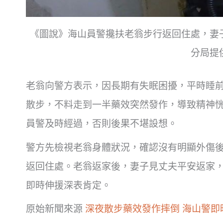
《圖說》海山員警攙扶老翁步行返回住處，妻
分局提
老翁向警方表示，因長期有失眠困擾，平時睡
散步，不料走到一半藥效突然發作，導致精神
員警及時經過，否則後果不堪設想。
警方先檢視老翁身體狀況，確認沒有明顯外傷
返回住處。老翁返家後，妻子見丈夫平安返家
即時伸援深表肯定。
原始新聞來源
深夜散步藥效發作摔倒 海山警即