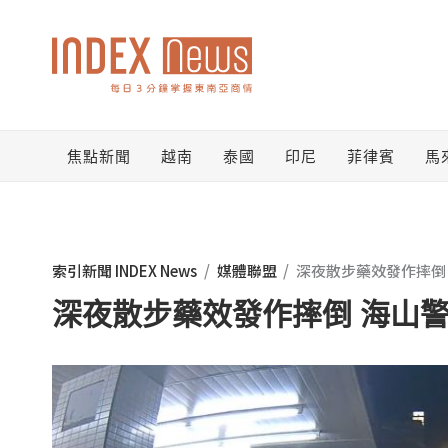
跳
至
主
要
焦點新聞
越南
泰國
印尼
菲律賓
馬
內
容
索引新聞 INDEX News
/
媒體聯盟
/
深夜散步藥效發作摔倒
深夜散步藥效發作摔倒 海山