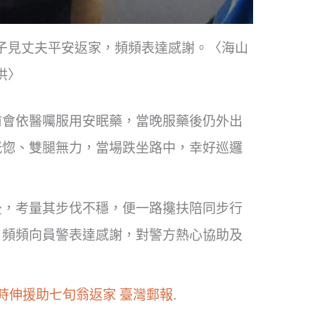
子見丈夫平安返家，頻頻表達感謝。〈海山
供〉
前會依醫囑服用安眠藥，當晚服藥後仍外出
恍惚、雙腿無力，當場跌坐路中，幸好巡邏
後，考量其步伐不穩，便一路攙扶陪同步行
，頻頻向員警表達感謝，對警方熱心協助及
時伸援助七旬翁返家
臺灣郵報
.