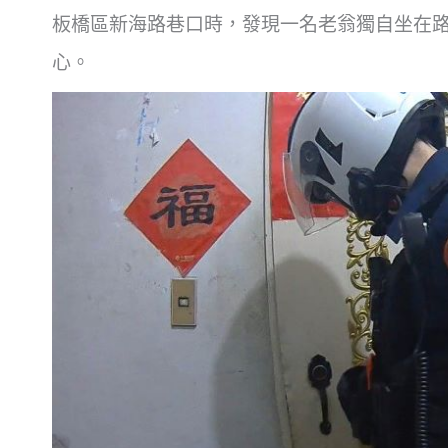
板橋區新海路巷口時，發現一名老翁獨自坐在
心。