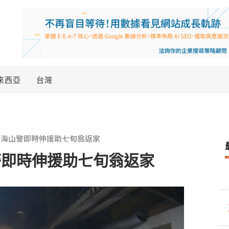
來西亞
台灣
 海山警即時伸援助七旬翁返家
警即時伸援助七旬翁返家