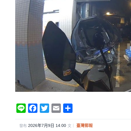
Li
F
T
E
分
n
a
wi
m
享
e
c
tt
ail
2026年7月9日 14:00
·
臺灣郵報
發布
文｜