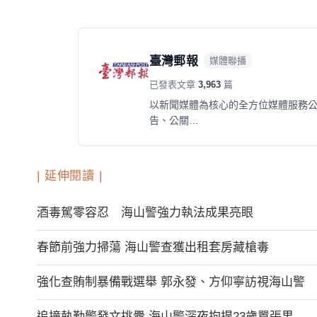
臺灣郵報
媒體聯播
已發表文章
3,963
篇
以新聞媒體為核心的全方位媒體服務
告、公關…
| 延伸閱讀 |
酒毒駕零容忍 海山警強力執法成果亮眼
春節前強力掃蕩 海山警查獲出租套房藏槍毒
強化查賄制暴備戰選舉 郭永發、方仰寧訪視海山警
追撞執勤警發文挑釁 海山警深夜拘提23歲囂張男