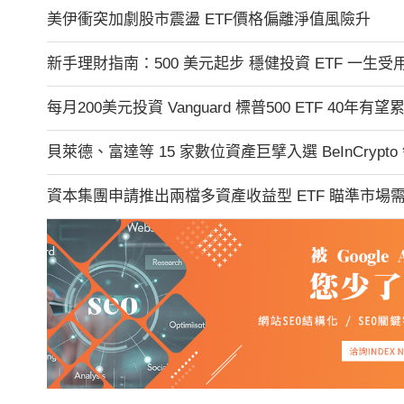
美伊衝突加劇股市震盪 ETF價格偏離淨值風險升
新手理財指南：500 美元起步 穩健投資 ETF 一生受
每月200美元投資 Vanguard 標普500 ETF 40年
貝萊德、富達等 15 家數位資產巨擘入選 BeInCrypt
資本集團申請推出兩檔多資產收益型 ETF 瞄準市場