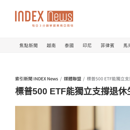
跳
至
主
要
焦點新聞
越南
泰國
印尼
菲律賓
馬
內
容
索引新聞 INDEX News
/
媒體聯盟
/
標普500 ETF能獨
標普500 ETF能獨立支撐