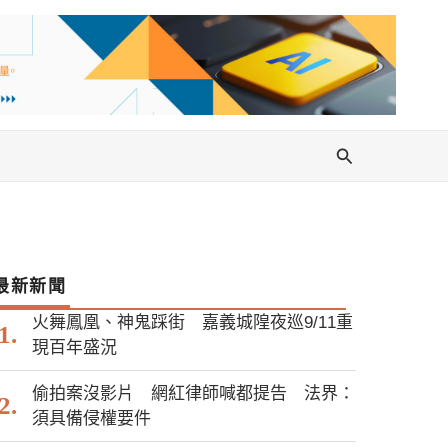
搜
尋
最新新聞
火舞鳳凰、神鬼踩街 嘉義城隍夜巡9/11重
現百年盛況
偷拍案沒影片 網紅律師喊都提告 法界：
須具備侵權要件