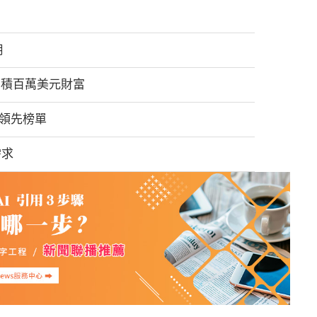
用
有望累積百萬美元財富
o 領先榜單
需求