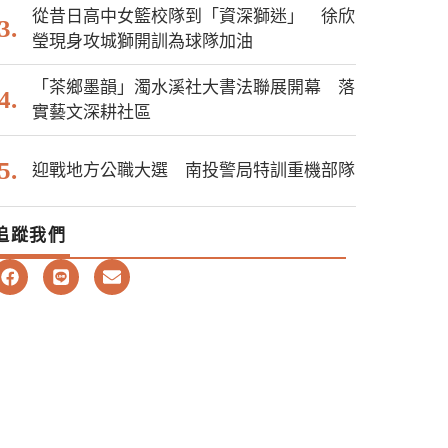
從昔日高中女籃校隊到「資深獅迷」 徐欣
瑩現身攻城獅開訓為球隊加油
「茶鄉墨韻」濁水溪社大書法聯展開幕 落
實藝文深耕社區
迎戰地方公職大選 南投警局特訓重機部隊
追蹤我們
F
L
E
a
i
n
c
n
v
e
e
e
b
l
o
o
o
p
k
e