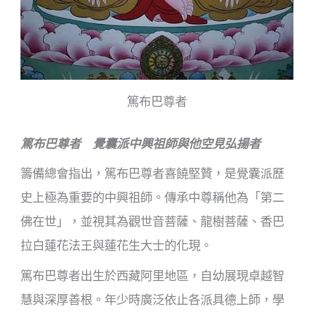
篤布巴尊者
篤布巴尊者 覺囊派中興祖師與他空見弘揚者
籌備總會指出，篤布巴尊者喜饒堅贊，是覺囊派歷
史上極為重要的中興祖師。傳承中尊稱他為「第二
佛在世」，並視其為觀世音菩薩、龍樹菩薩、香巴
拉白蓮花法王與蓮花生大士的化現。
篤布巴尊者出生於西藏阿里地區，自幼展現卓越智
慧與深厚善根。年少時廣泛依止各派具德上師，學