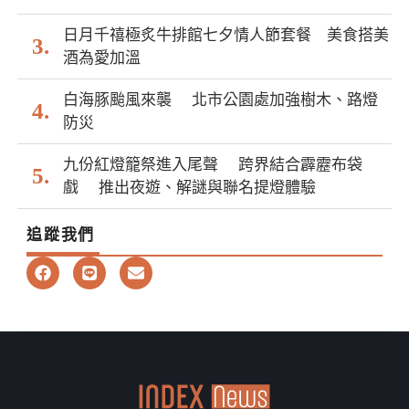
日月千禧極炙牛排館七夕情人節套餐 美食搭美
酒為愛加溫
白海豚颱風來襲 北市公園處加強樹木、路燈
防災
九份紅燈籠祭進入尾聲 跨界結合霹靂布袋
戲 推出夜遊、解謎與聯名提燈體驗
追蹤我們
F
L
E
a
i
n
c
n
v
e
e
e
b
l
o
o
o
p
k
e