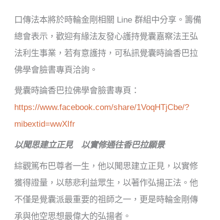
口傳法本將於時輪金剛相關 Line 群組中分享。籌備
總會表示，歡迎有緣法友發心護持覺囊嘉察法王弘
法利生事業，若有意護持，可私訊覺囊時論香巴拉
佛學會臉書專頁洽詢。
覺囊時論香巴拉佛學會臉書專頁：
https://www.facebook.com/share/1VoqHTjCbe/?
mibextid=wwXIfr
以聞思建立正見 以實修通往香巴拉願景
綜觀篤布巴尊者一生，他以聞思建立正見，以實修
獲得證量，以慈悲利益眾生，以著作弘揚正法。他
不僅是覺囊派最重要的祖師之一，更是時輪金剛傳
承與他空思想最偉大的弘揚者。