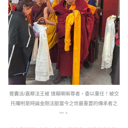
覺囊派/嘉察法王被 達賴喇嘛尊者，委以重任！被交
托囑咐是時論金剛法脈當今之世最重要的傳承者之
一。