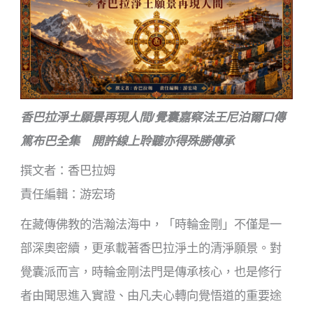
香巴拉淨土願景再現人間/覺囊嘉察法王尼泊爾口傳
篤布巴全集 開許線上聆聽亦得殊勝傳承
撰文者：香巴拉姆
責任編輯：游宏琦
在藏傳佛教的浩瀚法海中，「時輪金剛」不僅是一
部深奧密續，更承載著香巴拉淨土的清淨願景。對
覺囊派而言，時輪金剛法門是傳承核心，也是修行
者由聞思進入實證、由凡夫心轉向覺悟道的重要途