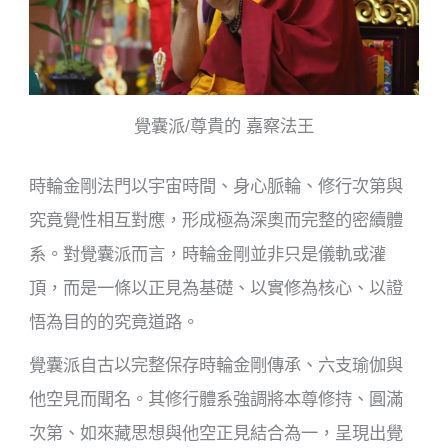
覺囊派/尊貴的 嘉察法王
時輪金剛法門以宇宙時間、身心脈輪、修行次第與
究竟覺性相互對應，形成極為深奧而完整的密續體
系。對覺囊派而言，時輪金剛並非只是儀軌或灌
頂，而是一條以正見為基礎、以實修為核心、以證
悟為目的的究竟道路。
覺囊派自古以完整保存時輪金剛傳承、六支瑜伽與
他空見而聞名。其修行體系強調將本尊修持、圓滿
次第、如來藏思想與他空正見結合為一，呈現出覺