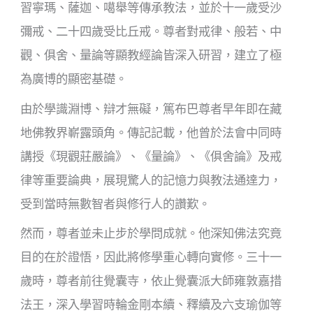
習寧瑪、薩迦、噶舉等傳承教法，並於十一歲受沙
彌戒、二十四歲受比丘戒。尊者對戒律、般若、中
觀、俱舍、量論等顯教經論皆深入研習，建立了極
為廣博的顯密基礎。
由於學識淵博、辯才無礙，篤布巴尊者早年即在藏
地佛教界嶄露頭角。傳記記載，他曾於法會中同時
講授《現觀莊嚴論》、《量論》、《俱舍論》及戒
律等重要論典，展現驚人的記憶力與教法通達力，
受到當時無數智者與修行人的讚歎。
然而，尊者並未止步於學問成就。他深知佛法究竟
目的在於證悟，因此將修學重心轉向實修。三十一
歲時，尊者前往覺囊寺，依止覺囊派大師雍敦嘉措
法王，深入學習時輪金剛本續、釋續及六支瑜伽等