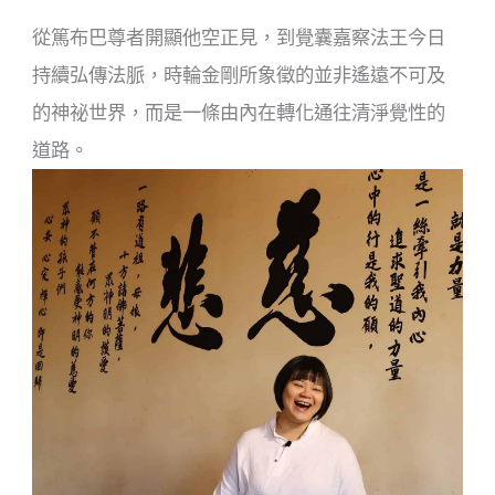
從篤布巴尊者開顯他空正見，到覺囊嘉察法王今日
持續弘傳法脈，時輪金剛所象徵的並非遙遠不可及
的神祕世界，而是一條由內在轉化通往清淨覺性的
道路。