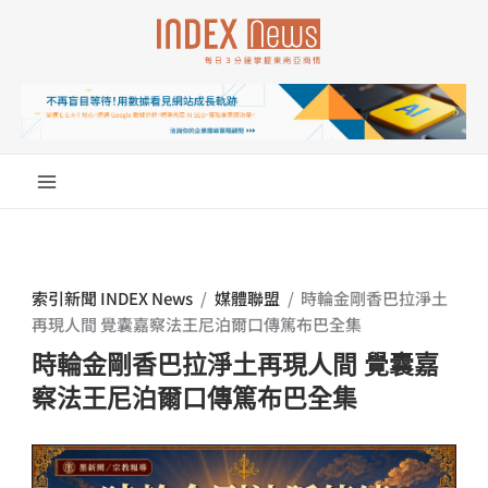
跳
至
主
要
內
容
索引新聞 INDEX News
/
媒體聯盟
/
時輪金剛香巴拉淨土
再現人間 覺囊嘉察法王尼泊爾口傳篤布巴全集
時輪金剛香巴拉淨土再現人間 覺囊嘉
察法王尼泊爾口傳篤布巴全集