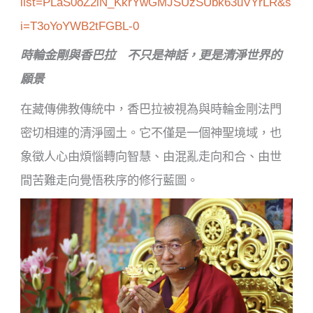
list=PLaS0oZ2iN_KkrYwGMJSUzSUbk63uVYrLR&s
i=T3oYoYWB2tFGBL-0
時輪金剛與香巴拉 不只是神話，更是清淨世界的
願景
在藏傳佛教傳統中，香巴拉被視為與時輪金剛法門
密切相連的清淨國土。它不僅是一個神聖境域，也
象徵人心由煩惱轉向智慧、由混亂走向和合、由世
間苦難走向覺悟秩序的修行藍圖。