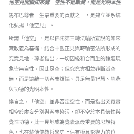
他空見開顯如來藏 空性不是斷滅，而是光明本性
篤布巴尊者一生最重要的貢獻之一，是建立並系統
化弘揚「他空見」。
所謂「他空」，是以佛陀第三轉法輪所宣說的如來
藏教義為基礎，結合中觀正見與時輪密法所形成的
究竟見地。尊者指出，一切因緣和合而生的輪迴現
象皆無自性，因此是空；但究竟實相並非斷滅空
無，而是遠離一切客塵煩惱、具足無量智慧、慈悲
與功德的光明本性。
換言之，「他空」並非否定空性，而是指出究竟實
相空於虛妄分別與客塵染污，卻不空於本具佛性與
覺性功德。此一見地成為覺囊派最重要的思想特
色，也在藏傳佛教哲學史上佔有極具影響力的位