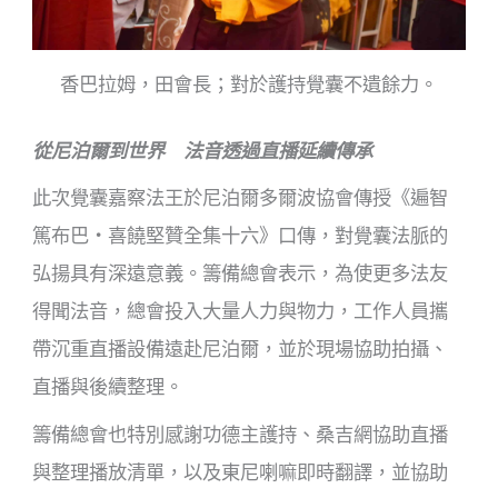
香巴拉姆，田會長；對於護持覺囊不遺餘力。
從尼泊爾到世界 法音透過直播延續傳承
此次覺囊嘉察法王於尼泊爾多爾波協會傳授《遍智
篤布巴・喜饒堅贊全集十六》口傳，對覺囊法脈的
弘揚具有深遠意義。籌備總會表示，為使更多法友
得聞法音，總會投入大量人力與物力，工作人員攜
帶沉重直播設備遠赴尼泊爾，並於現場協助拍攝、
直播與後續整理。
籌備總會也特別感謝功德主護持、桑吉網協助直播
與整理播放清單，以及東尼喇嘛即時翻譯，並協助