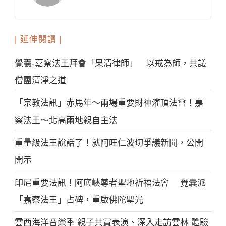
| 延伸閱讀 |
覺囊-嘉察法王拜會「果清律師」 以戒為師，共議
僧團清淨之道
「宗教法訊」赤馬年～兩場重要財神灌頂法會！嘉
察法王～北高兩地親自主法
重量級法王說話了！就阿旺仁波切爭議新聞，公開
開示
印尼重要法訊！阿底峽尊者聖地祈福法會 覺囊派
「嘉察法王」占碑，重啟佛陀聖光
雲西海洋音樂季 親子共賞表演、深入走訪雲林 體驗