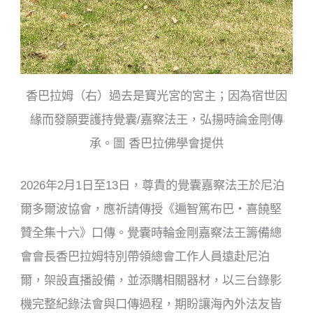
香巴拉姆（右）過去是寶光宮的宮主；因為宿世因
緣而發願要護持覺囊/嘉察法王，弘揚時論金剛傳
承。圖 香巴拉佛學會提供
2026年2月1日至13日，尊貴的覺囊嘉察法王於尼泊
爾多爾波協會，應祈請傳授《遍智篤布巴・喜饒堅
贊全集十六》口傳。覺囊時輪金剛嘉察法王籌備總
會會長香巴拉姆特別帶領總會工作人員遠赴尼泊
爾，架設直播設備，並添購相關器材，以三台錄影
機完整紀錄法會與口傳過程，期盼讓海內外法友皆