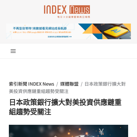
跳
至
主
要
內
容
索引新聞 INDEX News
/
媒體聯盟
/
日本政策銀行擴大對
美投資供應鏈重組趨勢受關注
日本政策銀行擴大對美投資供應鏈重
組趨勢受關注