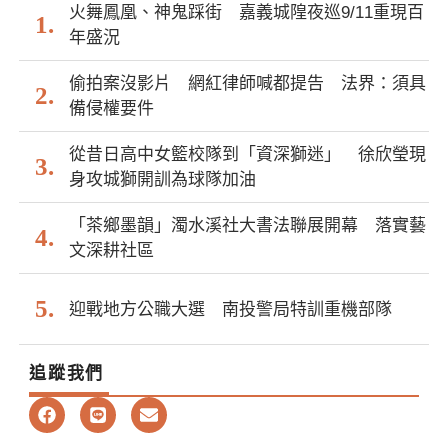
火舞鳳凰、神鬼踩街 嘉義城隍夜巡9/11重現百
年盛況
偷拍案沒影片 網紅律師喊都提告 法界：須具
備侵權要件
從昔日高中女籃校隊到「資深獅迷」 徐欣瑩現
身攻城獅開訓為球隊加油
「茶鄉墨韻」濁水溪社大書法聯展開幕 落實藝
文深耕社區
迎戰地方公職大選 南投警局特訓重機部隊
追蹤我們
F
L
E
a
i
n
c
n
v