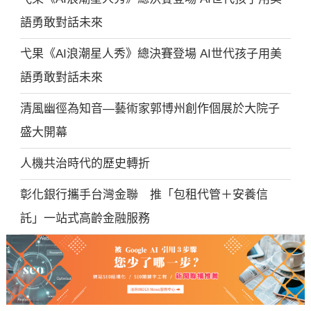
語勇敢對話未來
弋果《AI浪潮星人秀》總決賽登場 AI世代孩子用美
語勇敢對話未來
清風幽徑為知音—藝術家郭博州創作個展於大院子
盛大開幕
人機共治時代的歷史轉折
彰化銀行攜手台灣金聯 推「包租代管＋安養信
託」一站式高齡金融服務