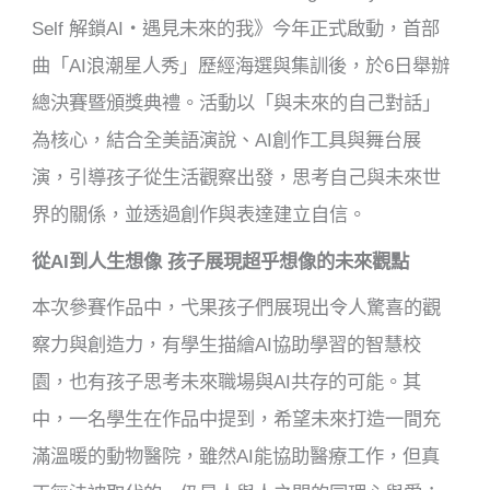
Self 解鎖AI・遇見未來的我》今年正式啟動，首部
曲「AI浪潮星人秀」歷經海選與集訓後，於6日舉辦
總決賽暨頒獎典禮。活動以「與未來的自己對話」
為核心，結合全美語演說、AI創作工具與舞台展
演，引導孩子從生活觀察出發，思考自己與未來世
界的關係，並透過創作與表達建立自信。
從AI到人生想像 孩子展現超乎想像的未來觀點
本次參賽作品中，弋果孩子們展現出令人驚喜的觀
察力與創造力，有學生描繪AI協助學習的智慧校
園，也有孩子思考未來職場與AI共存的可能。其
中，一名學生在作品中提到，希望未來打造一間充
滿溫暖的動物醫院，雖然AI能協助醫療工作，但真