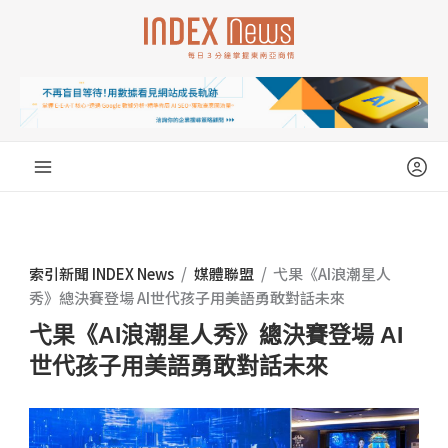
跳
至
主
要
內
容
索引新聞 INDEX News
/
媒體聯盟
/
弋果《AI浪潮星人
秀》總決賽登場 AI世代孩子用美語勇敢對話未來
弋果《AI浪潮星人秀》總決賽登場 AI
世代孩子用美語勇敢對話未來