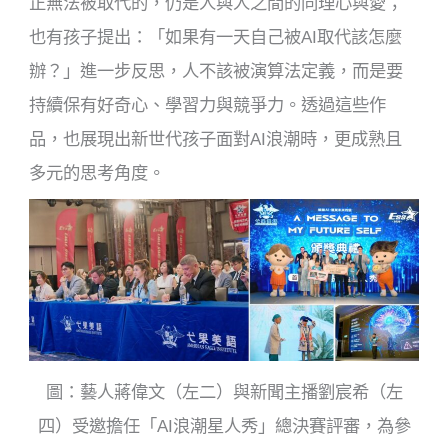
正無法被取代的，仍是人與人之間的同理心與愛；
也有孩子提出：「如果有一天自己被AI取代該怎麼
辦？」進一步反思，人不該被演算法定義，而是要
持續保有好奇心、學習力與競爭力。透過這些作
品，也展現出新世代孩子面對AI浪潮時，更成熟且
多元的思考角度。
圖：藝人蔣偉文（左二）與新聞主播劉宸希（左
四）受邀擔任「AI浪潮星人秀」總決賽評審，為參