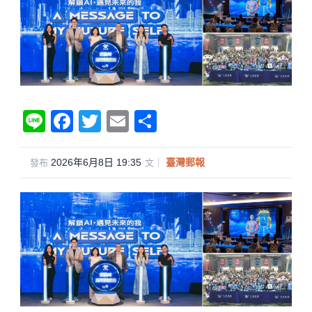
Li
F
T
E
分
n
a
wi
m
享
e
c
tt
ail
2026年6月8日 19:35
·
臺灣郵報
發布
文｜
e
er
b
o
o
k