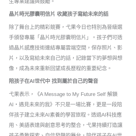
生專業建議與鼓勵。
晶片時光膠囊明信片 收藏孩子寫給未來的話
除了舞台上的精彩競賽，弋果今日也特別為晉級選
手頒發專屬「晶片時光膠囊明信片」。孩子們可透
過晶片感應技術連結專屬雲端空間，保存照片、影
片，以及寫給未來自己的話，記錄當下的夢想與想
像，成為未來重新回望成長歷程的重要紀念。
陪孩子在AI世代中 找到屬於自己的聲音
弋果表示，《A Message to My Future Self 解鎖
AI・遇見未來的我》不只是一場比賽，更是一段陪
伴孩子建立未來AI素養的學習旅程。透過AI科技應
用、美語表達與創意思考的整合，弋果持續打造讓
孩子勇敢探索、自信發聲的舞台，陪伴孩子在AI世