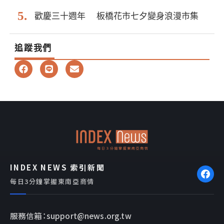
歡慶三十週年 板橋花市七夕變身浪漫市集
追蹤我們
F
L
E
a
i
n
c
n
v
e
e
e
b
l
o
o
o
p
k
e
INDEX NEWS 索引新聞
每日3分鐘掌握東南亞商情
服務信箱：support@news.org.tw