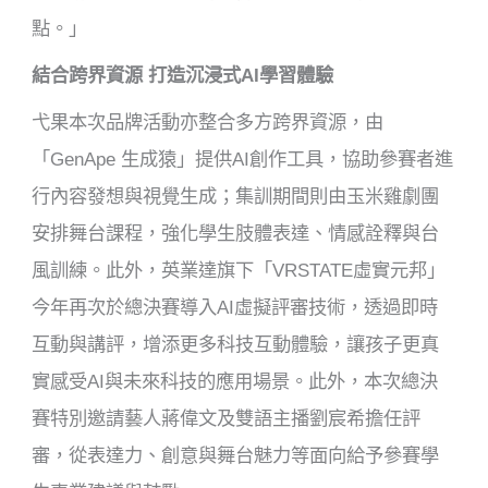
點。」
結合跨界資源 打造沉浸式AI學習體驗
弋果本次品牌活動亦整合多方跨界資源，由
「GenApe 生成猿」提供AI創作工具，協助參賽者進
行內容發想與視覺生成；集訓期間則由玉米雞劇團
安排舞台課程，強化學生肢體表達、情感詮釋與台
風訓練。此外，英業達旗下「VRSTATE虛實元邦」
今年再次於總決賽導入AI虛擬評審技術，透過即時
互動與講評，增添更多科技互動體驗，讓孩子更真
實感受AI與未來科技的應用場景。此外，本次總決
賽特別邀請藝人蔣偉文及雙語主播劉宸希擔任評
審，從表達力、創意與舞台魅力等面向給予參賽學