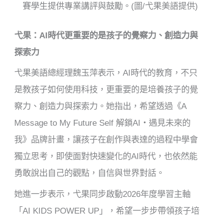
賽學生提供專業講評與鼓勵。(圖/弋果美語提供)
弋果：AI時代更重要的是孩子的覺察力、創造力與
探索力
弋果美語總經理魏玉萍表示，AI時代的教育，不只
是教孩子如何使用科技，更重要的是培養孩子的覺
察力、創造力與探索力。她指出，希望透過《A
Message to My Future Self 解鎖AI・遇見未來的
我》品牌計畫，讓孩子在創作與表達的過程中學會
獨立思考，即使面對快速變化的AI時代，也依然能
勇敢說出自己的觀點，自信與世界對話。
她進一步表示，弋果同步啟動2026年度學習主軸
「AI KIDS POWER UP」，希望一步步帶領孩子培