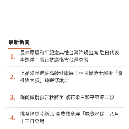
最新新聞
長崎原爆和平紀念典禮台灣降規出席 駐日代表
李逸洋：嚴正抗議傷害台灣尊嚴
上品寢具進駐高齡健康展！林國偉博士解析「脊
椎與大腦」睡眠修護力
錫蘭橄欖預告秋將至 繁花染白和平東路二段
挑食怪登陸新北 食農教育展「味覺星球」八月
十三日登場