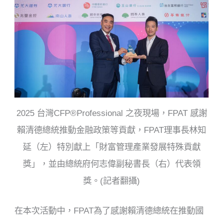
2025 台灣CFP®Professional 之夜現場，FPAT 感謝
賴清德總統推動金融政策等貢獻，FPAT理事長林知
延（左）特別獻上「財富管理產業發展特殊貢獻
獎」，並由總統府何志偉副秘書長（右）代表領
獎。(記者翻攝)
在本次活動中，FPAT為了感謝賴清德總統在推動國