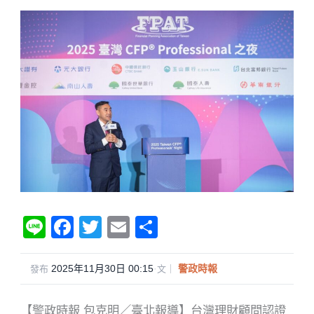
Li
F
T
E
分
n
a
wi
m
享
e
c
tt
ail
2025年11月30日 00:15
·
警政時報
發布
文｜
e
er
【警政時報 包克明／臺北報導】台灣理財顧問認證