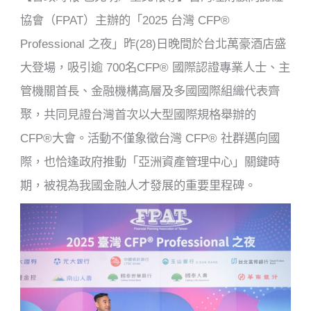
b
o
協會（FPAT）主辦的「2025 台灣 CFP®
o
Professional 之夜」昨(28)日晚間於台北萬豪酒店盛
k
大登場，吸引逾 700名CFP® 國際認證專業人士、主
管機關首長、金融機構高層及多國國際組織代表齊
聚，共同見證台灣首次以大型國際規格舉辦的
CFP®大會。活動不僅象徵台灣 CFP® 社群邁向國
際，也恰逢政府推動「亞洲資產管理中心」關鍵時
期，被視為我國金融人才發展的重要里程碑。