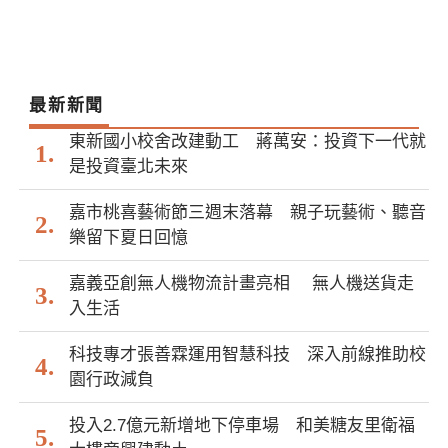
最新新聞
東新國小校舍改建動工 蔣萬安：投資下一代就
是投資臺北未來
嘉市桃喜藝術節三週末落幕 親子玩藝術、聽音
樂留下夏日回憶
嘉義亞創無人機物流計畫亮相 無人機送貨走
入生活
科技專才張善霖運用智慧科技 深入前線推助校
園行政減負
投入2.7億元新增地下停車場 和美糖友里衛福