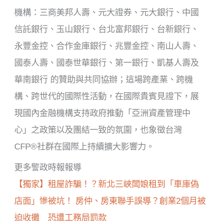
機構：三商美邦人壽、元大證券、元大銀行、中國
信託銀行、玉山銀行、台北富邦銀行、台新銀行、
永豐金控、合作金庫銀行、兆豐金控、南山人壽、
國泰人壽、國泰世華銀行、第一銀行、凱基人壽及
華南銀行 的贊助與共同協辦；這場跨產業、跨機
構、跨世代的國際性活動，在國際貴賓見證下，展
現國內金融機構支持政府推動「亞洲資產管理中
心」之政策以及團結一致的氛圍，也象徵台灣
CFP®社群在國際上持續擴大影響力。
更多警政時報報導
【獨家】租屋詐騙！？新北三峽闆娘租到「車庫偽
店面」慘被坑！ 房仲、房東聯手誤導？創業2個月被
迫收攤 恐遭工務局罰款