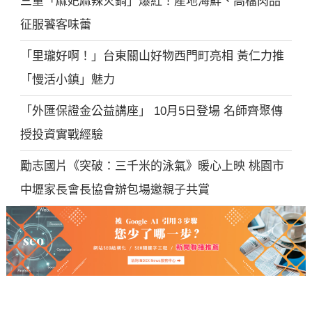
三重「麻妃麻辣火鍋」爆紅！產地海鮮、高檔肉品
征服饕客味蕾
「里瓏好啊！」台東關山好物西門町亮相 黃仁力推
「慢活小鎮」魅力
「外匯保證金公益講座」 10月5日登場 名師齊聚傳
授投資實戰經驗
勵志國片《突破：三千米的泳氣》暖心上映 桃園市
中壢家長會長協會辦包場邀親子共賞