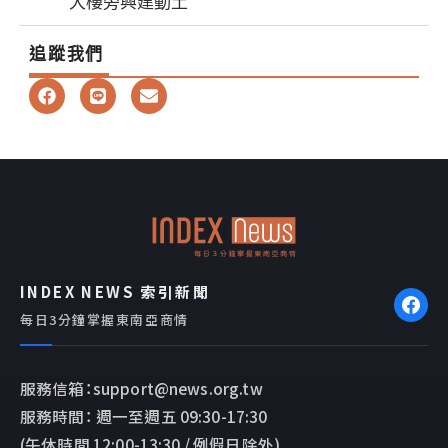
大樓旁興建動土
追蹤我們
F
L
E
a
i
n
c
n
v
e
e
e
b
l
o
o
o
p
k
e
INDEX NEWS 索引新聞
每日3分鐘掌握東南亞商情
服務信箱：support@news.org.tw
服務時間： 週一至週五 09:30-17:30
(午休時間 12:00-13:30 / 例假日除外)