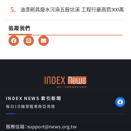
油漆刷具廢水污染五股坑溪 工程行最高罰300萬
追蹤我們
F
L
E
a
i
n
c
n
v
e
e
e
b
l
o
o
o
p
k
e
INDEX NEWS 索引新聞
每日3分鐘掌握東南亞商情
服務信箱：support@news.org.tw