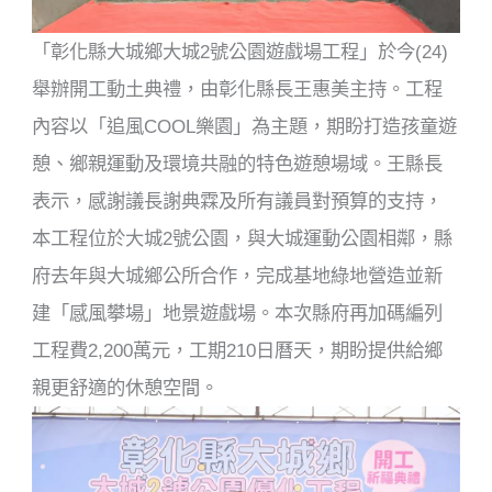
「彰化縣大城鄉大城2號公園遊戲場工程」於今(24)
舉辦開工動土典禮，由彰化縣長王惠美主持。工程
內容以「追風COOL樂園」為主題，期盼打造孩童遊
憩、鄉親運動及環境共融的特色遊憩場域。王縣長
表示，感謝議長謝典霖及所有議員對預算的支持，
本工程位於大城2號公園，與大城運動公園相鄰，縣
府去年與大城鄉公所合作，完成基地綠地營造並新
建「感風攀場」地景遊戲場。本次縣府再加碼編列
工程費2,200萬元，工期210日曆天，期盼提供給鄉
親更舒適的休憩空間。