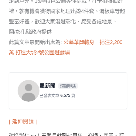
走到戶外。16座特色公園等你挑戰，打卡拍照抽好
禮，就有機會獲得國家地理出遊4件套、滑板車等超
豐富好禮，歡迎大家漫遊彰化、感受各處地景。
圖/彰化縣政府提供
此篇文章最開始出處為:
公墓華麗轉身 挹注2,200
萬 打造大城2號公園遊戲場
墨新聞
媒體聯播
已發表文章
6,575
篇
| 延伸閱讀 |
改造彰化ing！王縣長就職七周年 交通、產業、都