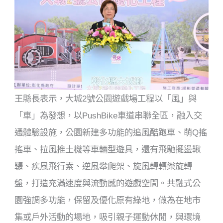
王縣長表示，大城2號公園遊戲場工程以「風」與
「車」為發想，以PushBike車道串聯全區，融入交
通體驗設施，公園新建多功能的追風酷跑車、萌Q搖
搖車、拉風推土機等車輛型遊具，還有飛馳擺盪鞦
韆、疾風飛行索、逆風攀爬架、旋風轉轉樂旋轉
盤，打造充滿速度與流動感的遊戲空間。共融式公
園強調多功能，保留及優化原有綠地，做為在地市
集或戶外活動的場地，吸引親子運動休閒，與環境