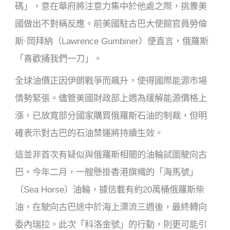
碼」，意在華府將注意力集中於他處之際，挑釁美
國做出不對稱反應。前美國駐古巴大使館官員勞倫
斯·岡拜納（Lawrence Gumbiner）便直言，俄羅斯
「喜歡捅我們一刀」。
全球油價正因伊朗戰爭而飆升，使得國際能源市場
情勢緊張。儘管美國財政部上週為緩解能源價格上
漲，已放寬部分國家購買俄羅斯石油的制裁，但明
確表示對古巴的石油禁運將持續生效。
這並非首次有疑似與俄羅斯相關的油輪試圖駛向古
巴。今年二月，一艘懸掛香港旗幟的「海馬號」
（Sea Horse）油輪，據信載有約20萬桶俄羅斯柴
油，在駛向古巴途中於海上漂流三週後，最終轉向
委內瑞拉。此次「科洛金號」的行動，則更可能引