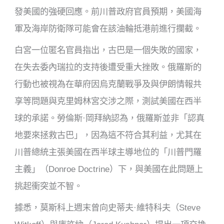
發美國的強硬回應。前川普政府官員預期，美國海
軍及海岸防衛隊可能會在該油輪抵港前進行攔截。
白宮一位匿名官員指出，古巴是一個失敗的國家，
在失去委內瑞拉的支持後遭受重大挫敗。俄羅斯的
行動也被視為在華府因烏克蘭戰爭及與伊朗情報共
享等問題與克里姆林宮交涉之際，測試美國在西半
球的承諾。勞倫斯·岡拜納認為，俄羅斯並非「認真
地要來拯救古巴」，因為這不符合其利益，尤其在
川普總統主張美國在西半球主導地位的「川普門羅
主義」（Donroe Doctrine）下，與美國在此問題上
挑起衝突並不智。
據悉，莫斯科上週末曾向史蒂夫·維特科夫（Steve