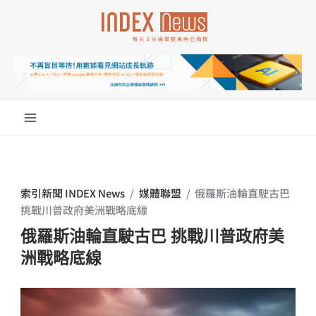
跳
至
主
要
內
容
索引新聞 INDEX News
/
媒體聯盟
/
俄羅斯油輪直駛古巴
挑戰川普政府美洲戰略底線
俄羅斯油輪直駛古巴 挑戰川普政府美
洲戰略底線