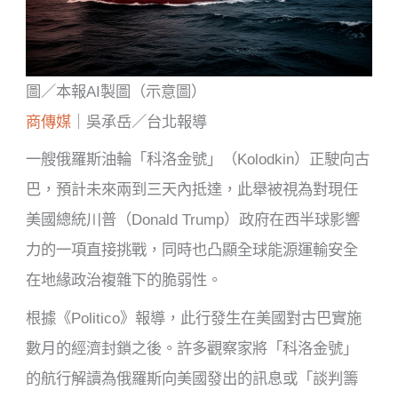
圖／本報AI製圖（示意圖）
商傳媒
｜吳承岳／台北報導
一艘俄羅斯油輪「科洛金號」（Kolodkin）正駛向古
巴，預計未來兩到三天內抵達，此舉被視為對現任
美國總統川普（Donald Trump）政府在西半球影響
力的一項直接挑戰，同時也凸顯全球能源運輸安全
在地緣政治複雜下的脆弱性。
根據《Politico》報導，此行發生在美國對古巴實施
數月的經濟封鎖之後。許多觀察家將「科洛金號」
的航行解讀為俄羅斯向美國發出的訊息或「談判籌