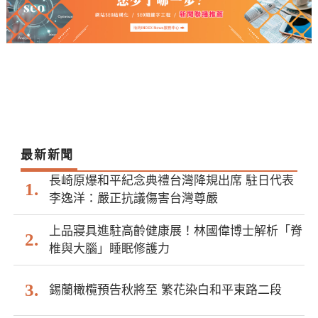
最新新聞
長崎原爆和平紀念典禮台灣降規出席 駐日代表
李逸洋：嚴正抗議傷害台灣尊嚴
上品寢具進駐高齡健康展！林國偉博士解析「脊
椎與大腦」睡眠修護力
錫蘭橄欖預告秋將至 繁花染白和平東路二段