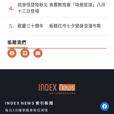
挑食怪登陸新北 食農教育展「味覺星球」八月
十三日登場
歡慶三十週年 板橋花市七夕變身浪漫市集
追蹤我們
F
L
E
a
i
n
c
n
v
e
e
e
b
l
o
o
o
p
k
e
INDEX NEWS 索引新聞
每日3分鐘掌握東南亞商情