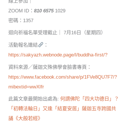
線上參加｜
ZOOM ID：
810 6575
1029
密碼：1357
迴向祈福名單受理截止｜ 7月16日（星期四）
活動報名連結
：
https://sakyazh.webnode.page/l/buddha-first/?
資料來源／薩迦文殊佛學會臉書專頁：
https://www.facebook.com/share/p/1FVe8QU7F7/?
mibextid=wwXIfr
此篇文章最開始出處為:
何謂佛陀「四大功德日」？
「初轉法輪日」又逢「結夏安居」薩迦五寺跨國共
誦《大般若經》