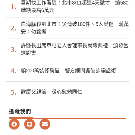
暑期找工作看這！北市8/11起連4天徵才 逾580
職缺最高6萬元
白海豚殺到北市！災情破180件、5人受傷 蔣萬
安：勿鬆懈
許縣長出席草屯老人會理事長就職典禮 頒發當
選證書
領200萬裝修房屋 警方細問識破詐騙話術
歡慶父親節 暖心慰勉同仁
追蹤我們
F
L
E
a
i
n
c
n
v