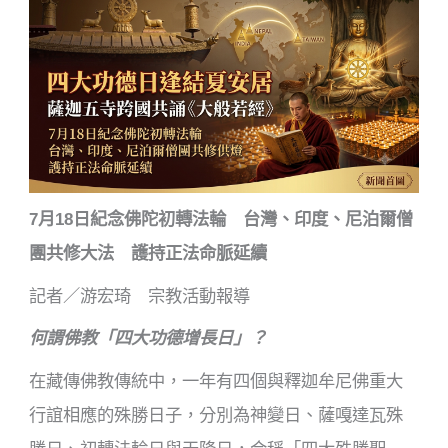
7月18日紀念佛陀初轉法輪 台灣、印度、尼泊爾僧
團共修大法 護持正法命脈延續
記者／游宏琦 宗教活動報導
何謂佛教「四大功德增長日」？
在藏傳佛教傳統中，一年有四個與釋迦牟尼佛重大
行誼相應的殊勝日子，分別為神變日、薩嘎達瓦殊