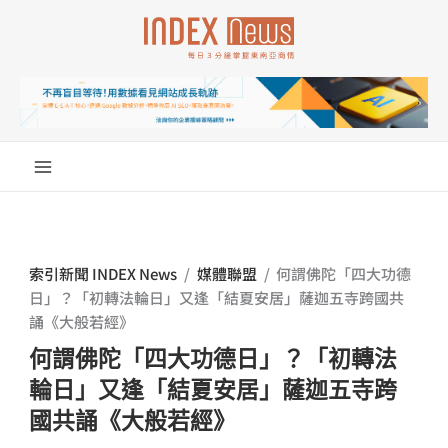
跳
至
主
要
內
容
索引新聞 INDEX News
/
媒體聯盟
/
何謂佛陀「四大功德
日」？「初轉法輪日」又逢「結夏安居」薩迦五寺跨國共
誦《大般若經》
何謂佛陀「四大功德日」？「初轉法
輪日」又逢「結夏安居」薩迦五寺跨
國共誦《大般若經》