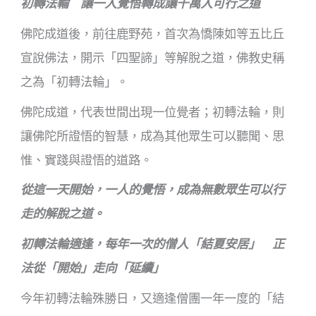
初轉法輪 讓一人覺悟轉成讓千萬人可行之道
佛陀成道後，前往鹿野苑，首次為憍陳如等五比丘
宣說佛法，開示「四聖諦」等解脫之道，佛教史稱
之為「初轉法輪」。
佛陀成道，代表世間出現一位覺者；初轉法輪，則
讓佛陀所證悟的智慧，成為其他眾生可以聽聞、思
惟、實踐與證悟的道路。
從這一天開始，一人的覺悟，成為無數眾生可以行
走的解脫之道。
初轉法輪適逢，每年一次的僧人「結夏安居」 正
法從「開始」走向「延續」
今年初轉法輪殊勝日，又適逢僧團一年一度的「結