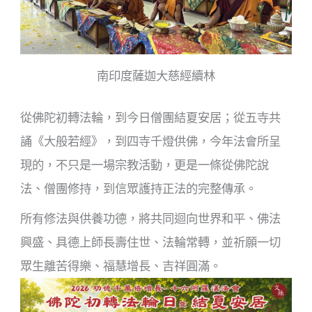
南印度薩迦大慈經續林
從佛陀初轉法輪，到今日僧團結夏安居；從五寺共
誦《大般若經》，到四寺千燈供佛，今年法會所呈
現的，不只是一場宗教活動，更是一條從佛陀說
法、僧團修持，到信眾護持正法的完整傳承。
所有修法與供養功德，將共同迴向世界和平、佛法
興盛、具德上師長壽住世、法輪常轉，並祈願一切
眾生離苦得樂、福慧增長、吉祥圓滿。