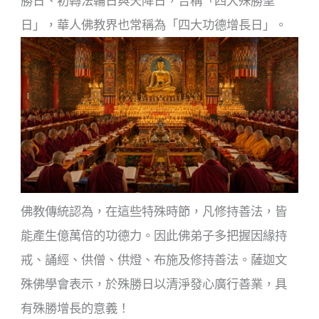
勝日、初轉法輪日與天降日，合稱「四大殊勝聖
日」，華人佛教界也常稱為「四大功德增長日」。
佛教傳統認為，在這些特殊時節，凡修持善法，皆
能產生億萬倍的功德力。因此佛弟子多把握因緣持
戒、誦經、供僧、供燈、布施及修持善法。薩迦文
殊佛學會表示，於殊勝日以清淨發心廣行善業，具
有殊勝增長的意義！