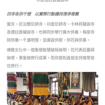
印度德拉敦薩迦寺
四寺各供千燈 以實際行動護持清淨僧團
當天，尼泊爾尼師寺、印度尼師寺、卡林邦薩迦寺
及德拉敦薩迦寺，也將同步舉行廣大供養，每座寺
院供養一千盞明燈，並廣設供齋、供花與供果。
佛教文化中，燈象徵智慧破除無明，花代表莊嚴與
無常，果象徵修行成果，而供齋則直接支持僧眾安
住修行。