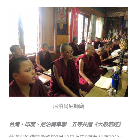
尼泊爾尼師廟
台灣、印度、尼泊爾串聯 五寺共誦《大般若經》