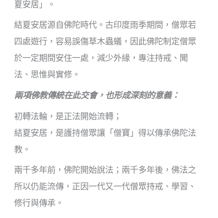
夏安居」。
結夏安居源自佛陀時代。古印度雨季期間，僧眾若
四處遊行，容易誤傷草木蟲蟻，因此佛陀制定僧眾
於一定期間安住一處，減少外緣，專注持戒、聞
法、思惟與實修。
兩項佛教傳統在此交會，也形成深刻的意義：
初轉法輪，是正法開始流轉；
結夏安居，是護持僧眾讓「僧寶」得以傳承佛陀法
教。
兩千多年前，佛陀開始說法；兩千多年後，佛法之
所以仍能流傳，正因一代又一代僧眾持戒、學習、
修行與傳承。