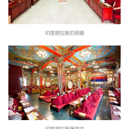
印度德拉敦尼師廟