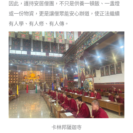
因此，護持安居僧團，不只是供養一頓飯、一盞燈
或一份物資，更是讓僧眾能安心辦道，使正法繼續
有人學、有人修、有人傳。
卡林邦薩迦寺