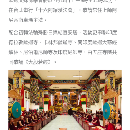
薩迦文殊佛學會將於7月18日上午9時至11時30分，
在台北舉行「十六阿羅漢法會」，恭請常住上師阿
尼索南卓瑪主法。
配合初轉法輪殊勝日與結夏安居，活動更串聯印度
德拉敦薩迦寺、卡林邦薩迦寺、南印度薩迦大慈經
續林、尼泊爾尼師寺及印度尼師寺，由五座寺院共
同恭誦《大般若經》。